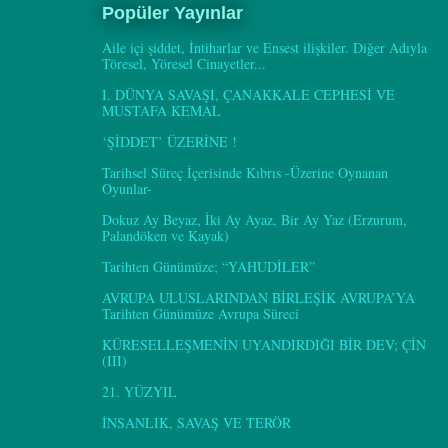
Popüler Yayınlar
Aile içi şiddet, İntiharlar ve Ensest ilişkiler. Diğer Adıyla
Töresel, Yöresel Cinayetler...
I. DÜNYA SAVAŞI, ÇANAKKALE CEPHESİ VE
MUSTAFA KEMAL
‘ŞİDDET’ ÜZERİNE !
Tarihsel Süreç İçerisinde Kıbrıs -Üzerine Oynanan
Oyunlar-
Dokuz Ay Beyaz, İki Ay Ayaz, Bir Ay Yaz (Erzurum,
Palandöken ve Kayak)
Tarihten Günümüze; “YAHUDİLER”
AVRUPA ULUSLARINDAN BİRLEŞİK AVRUPA’YA
Tarihten Günümüze Avrupa Süreci
KÜRESELLEŞMENİN UYANDIRDIĞI BİR DEV; ÇİN
(III)
21. YÜZYIL
İNSANLIK, SAVAŞ VE TERÖR