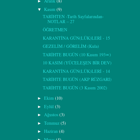
Aralık
(8)
►
Kasım
(9)
▼
TARİHTEN -Tarih Sayfalarından-
NOTLAR – 27
ÖĞRETMEN
KARANTİNA GÜN(LÜK)LERİ - 15
GEZELİM / GÖRELİM (Kula)
TARİHTE BUGÜN (10 Kasım 193∞)
10 KASIM (YÜCELEŞEN BİR DEV)
KARANTİNA GÜN(LÜK)LERİ - 14
TARİHTE BUGÜN (AKP RÜZGARI)
TARİHTE BUGÜN (3 Kasım 2002)
Ekim
(10)
►
Eylül
(3)
►
Ağustos
(3)
►
Temmuz
(5)
►
Haziran
(4)
►
Mayıs
(4)
►