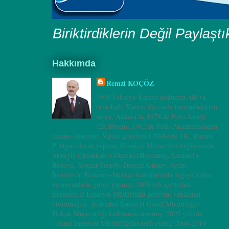
Biriktirdiklerin Değil Paylaşt
Hakkımda
Remzi KOÇÖZ
1960 Sakarya-Karasu doğumlu, ilk ve
ortaokulu Karasu ilçesinde tamamladıktan
sonra, Ankara’da 1978'de Polis Koleji
(28.dönem),1982'de Polis Akademisinden
mezun olmuştur. Vatani görevini (1984-86) 181.dönem
P.Atgm olarak yapmış. Emniyet Hizmetleri bağlamında
sırasıyla Çanakkale-Gökçeada/Bayramiç, Şanlıurfa-
Bozova, Yozgat-Yerköy, Denizli-Güney, Aydın-
İncirliova, Erzurum-Merkez kadrolarında değişik rütbe
ve unvanlarla görev yapmış; 2003 yılı içerisinde
Erzurum İl Emniyet Müdürlüğü görevini vekâleten
yürütmüştür. Ardından Emniyet Genel Müdürlüğü-
Hukuk Müşavirliği kadrosuna atanmış, 2005 yılında
1.Sınıf Emniyet Müdürlüğüne terfi etmiş; 2006-2019