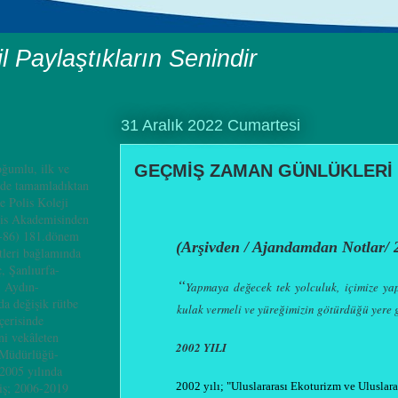
il Paylaştıkların Senindir
31 Aralık 2022 Cumartesi
ğumlu, ilk ve
GEÇMİŞ ZAMAN GÜNLÜKLERİ /
nde tamamladıktan
e Polis Koleji
is Akademisinden
4-86) 181.dönem
(Arşivden / Ajandamdan Notlar/ 
leri bağlamında
, Şanlıurfa-
“
, Aydın-
Yapmaya değecek tek yolculuk, içimize ya
a değişik rütbe
kulak vermeli ve yüreğimizin götürdüğü yere 
çerisinde
i vekâleten
2002 YILI
 Müdürlüğü-
2005 yılında
2002 yılı; "
Uluslararası Ekoturiz
m
ve Uluslar
iş; 2006-2019