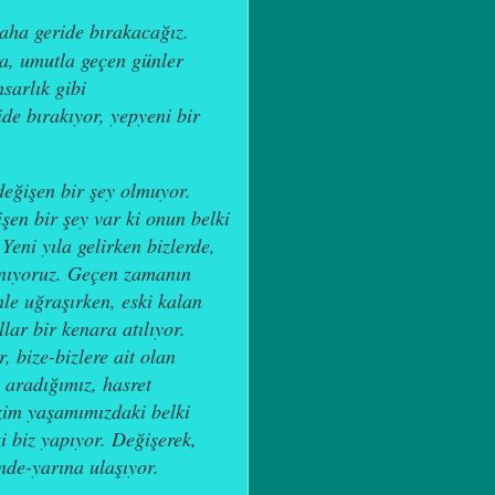
daha geride bırakacağız.
yla, umutla geçen günler
sarlık gibi
de bırakıyor, yepyeni bir
değişen bir şey olmuyor.
şen bir şey var ki onun belki
Yeni yıla gelirken bizlerde,
anıyoruz. Geçen zamanın
le uğraşırken, eski kalan
llar bir kenara atılıyor.
, bize-bizlere ait olan
aradığımız, hasret
zim yaşamımızdaki belki
i biz yapıyor. Değişerek,
nde-yarına ulaşıyor.