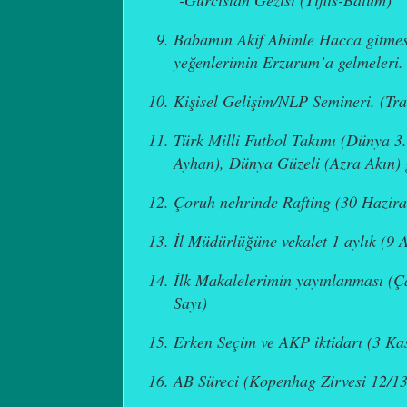
Babamın Akif Abimle Hacca gitme
yeğenlerimin Erzurum’a gelmeleri.
Kişisel Gelişim/NLP Semineri. (Tr
Türk Milli Futbol Takımı (Dünya 3.
Ayhan), Dünya Güzeli (Azra Akın) g
Çoruh nehrinde Rafting (30 Hazira
İl Müdürlüğüne vekalet 1 aylık (9 
İlk Makalelerimin yayınlanması (Ça
Sayı)
Erken Seçim ve AKP iktidarı (3 Ka
AB Süreci (Kopenhag Zirvesi 12/13