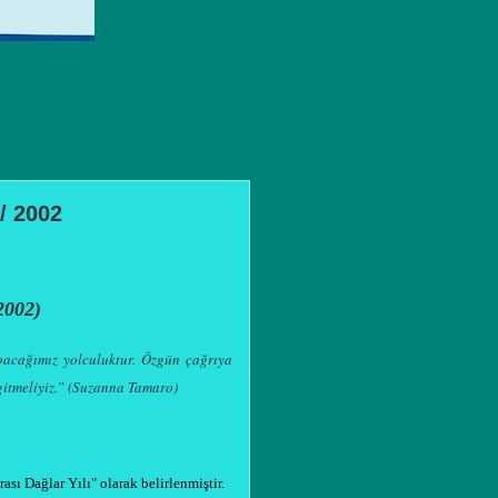
 2002
2002)
pacağımız yolculuktur. Özgün çağrıya
gitmeliyiz.” (Suzanna Tamaro)
arası Dağlar
Yılı"
olarak belirlenmiştir.