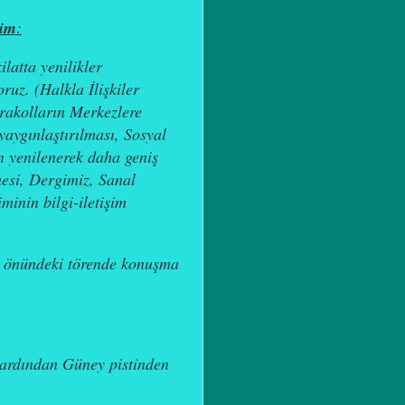
yim
:
latta yenilikler
yoruz.
(Halkla İlişkiler
rakolların Merkezlere
yaygınlaştırılması, Sosyal
in yenilenerek daha geniş
mesi, Dergimiz, Sanal
inin bilgi-iletişim
et önündeki törende konuşma
ardından Güney pistinden