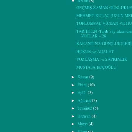
Aralık
(8)
▼
GEÇMİŞ ZAMAN GÜNLÜKLERİ
MEHMET KULAÇ (UZUN ME
TOPLUMSAL VİCDAN VE H
TARİHTEN -Tarih Sayfalarından
NOTLAR – 28
KARANTİNA GÜN(LÜK)LERİ 
HUKUK ve ADALET
YOZLAŞMA ve SAPKINLIK
MUSTAFA KOÇOĞLU
Kasım
(9)
►
Ekim
(10)
►
Eylül
(3)
►
Ağustos
(3)
►
Temmuz
(5)
►
Haziran
(4)
►
Mayıs
(4)
►
Nisan
(4)
►