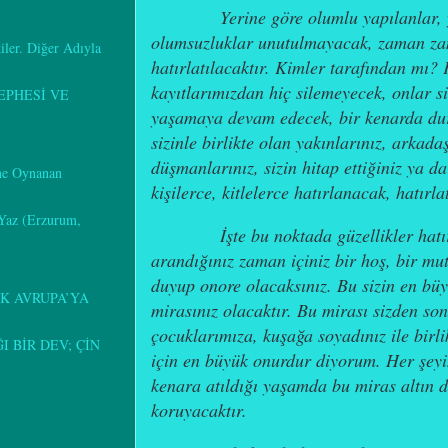
Yerine göre olumlu yapılanlar,
olumsuzluklar unutulmayacak, zaman za
kiler. Diğer Adıyla
hatırlatılacaktır. Kimler tarafından mı?
kayıtlarımızdan hiç silemeyecek, onlar siz
EPHESİ VE
yaşamaya devam edecek, bir kenarda dura
sizinle birlikte olan yakınlarınız, arkadaş
düşmanlarınız, sizin hitap ettiğiniz ya 
ine Oynanan
kişilerce, kitlelerce hatırlanacak, hatırlat
 Yaz (Erzurum,
İşte bu noktada güzellikler hatır
arandığınız zaman içiniz bir hoş, bir mu
duyup onore olacaksınız. Bu sizin en büy
K AVRUPA’YA
mirasınız olacaktır. Bu mirası sizden so
çocuklarımıza, kuşağa soyadınız ile birli
 BİR DEV; ÇİN
için en büyük onurdur diyorum. Her şeyi
kenara atıldığı yaşamda bu miras altın d
koruyacaktır.