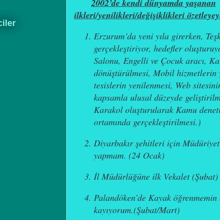
2002’de kendi dünyamda yaşanan
ilkleri/yenilikleri/değişiklikleri özetleye
ciler
Erzurum’da yeni yıla girerken, Teşki
gerçekleştiriyor, hedefler oluşturu
Salonu, Engelli ve Çocuk aracı, Ka
dönüştürülmesi, Mobil hizmetlerin 
tesislerin yenilenmesi, Web sitesin
kapsamla ulusal düzeyde geliştiril
Karakol oluşturularak Kamu denetim
ortamında gerçekleştirilmesi.)
Diyarbakır şehitleri için Müdüriy
yapmam. (24 Ocak)
İl Müdürlüğüne ilk Vekalet (Şubat)
Palandöken’de Kayak öğrenmemin 
kayıyorum.(Şubat/Mart)