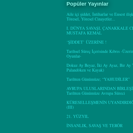
Popüler Yayınlar
Aile içi şiddet, İntiharlar ve Ensest iliş
Töresel, Yöresel Cinayetler...
I. DÜNYA SAVAŞI, ÇANAKKALE C
MUSTAFA KEMAL
‘ŞİDDET’ ÜZERİNE !
Tarihsel Süreç İçerisinde Kıbrıs -Üzer
Oyunlar-
Dokuz Ay Beyaz, İki Ay Ayaz, Bir Ay
Palandöken ve Kayak)
Tarihten Günümüze; “YAHUDİLER”
AVRUPA ULUSLARINDAN BİRLEŞİ
Tarihten Günümüze Avrupa Süreci
KÜRESELLEŞMENİN UYANDIRDIĞI
(III)
21. YÜZYIL
İNSANLIK, SAVAŞ VE TERÖR