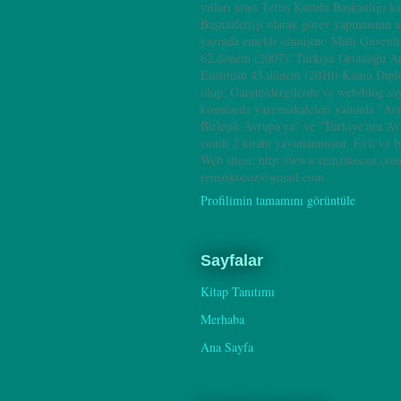
yılları arası Teftiş Kurulu Başkanlığı k
Başmüfettişi olarak görev yapmasının 
yazında emekli olmuştur. Milli Güvenl
62.dönem (2007), Türkiye Ortadoğu A
Enstitüsü 43.dönem (2010) Kamu Dipl
olup; Gazete/dergilerde ve web/blog sa
konularda yazı/makaleleri yanında "Av
Birleşik Avrupa'ya" ve "Türkiye'nin A
isimli 2 kitabı yayınlanmıştır. Evli ve b
Web sitesi: http://www.remzikocoz.com
remzikocoz@gmail.com
Profilimin tamamını görüntüle
Sayfalar
Kitap Tanıtımı
Merhaba
Ana Sayfa