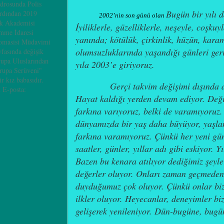
adrosunda Polis
Bugün bir yılı 
ardından 2019
2002’nin son günü olan
ik Akademisi
İyiliklerle, güzelliklerle, neşeyle, coşku
mme İdaresi
yanında; kötülük, çirkinlik, hüzün, karam
omasisi Müdavimi
olumsuzluklarında yaşandığı günleri geri
yfasında değişik
rupa Uluslarından
yıla 2003’e giriyoruz.
vrupa Serüveni"
ir kız babasıdır.
Gerçi takvim değişimi dışında 
 E-posta:
Hayat kaldığı yerden devam ediyor. Deği
farkına varıyoruz, belki de varamıyoruz. 
dünyamızda bir yaş daha büyüyor, yaşl
farkına varamıyoruz. Çünkü her yeni gün
saatler, günler, yıllar adı gibi eskiyor. Yı
Bazen bu kenara atılıyor dediğimiz şeyler
değerler oluyor. Onları zaman geçmeden 
duyduğumuz çok oluyor. Çünkü onlar bi
ilkler oluyor. Heyecanlar, deneyimler biz
gelişerek yenileniyor. Dün-bugüne, bugü