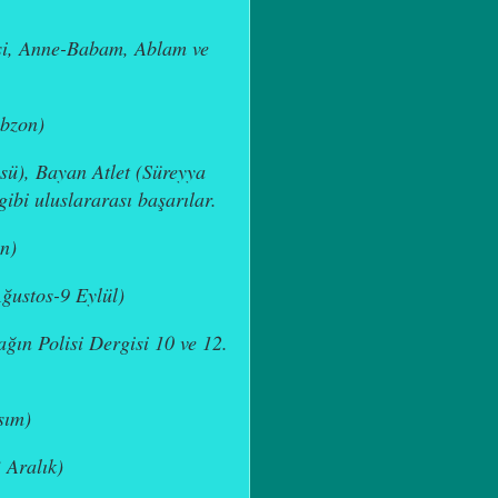
si, Anne-Babam, Ablam ve
abzon)
sü), Bayan Atlet (Süreyya
ibi uluslararası başarılar.
n)
Ağustos-9 Eylül)
ğın Polisi Dergisi 10 ve 12.
sım)
 Aralık)