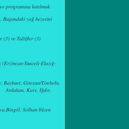
dyo programına katılmak.
), Başımdaki yağ bezesini
 (3) ve Taltifler (3)
iş (Erzincan-Tunceli-Elazığ-
 Bayburt, Giresun/Tirebolu,
Ardahan, Kars, Iğdır,
ova,Bingöl, Solhan-Yüzen