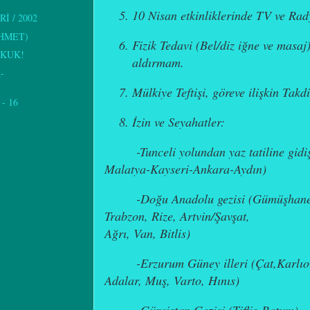
10 Nisan etkinliklerinde TV ve Ra
 / 2002
HMET)
Fizik Tedavi (Bel/diz iğne ve masaj
UKUK!
aldırmam.
-
Mülkiye Teftişi, göreve ilişkin Takdir
- 16
İzin ve Seyahatler:
-Tunceli yolundan yaz tatiline gid
Malatya-Kayseri-Ankara-Aydın)
-Doğu Anadolu gezisi (Gümüşhane,
Trabzon, Rize, Artvin/Şavşat,
Ağrı, Van, Bitlis)
-Erzurum Güney illeri (Çat,Karlı
Adalar, Muş, Varto, Hınıs)
-Gürcistan Gezisi (Tiflis-Batum)