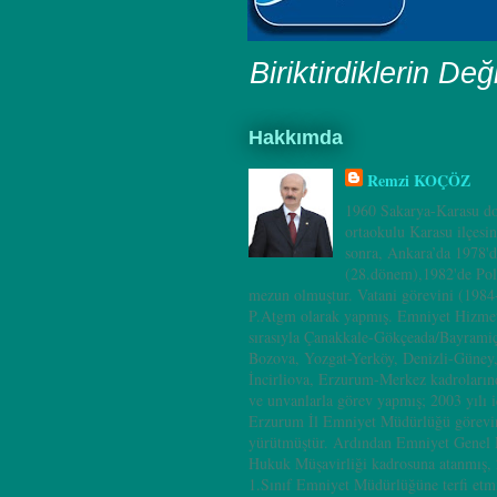
Biriktirdiklerin Değ
Hakkımda
Remzi KOÇÖZ
1960 Sakarya-Karasu do
ortaokulu Karasu ilçesi
sonra, Ankara’da 1978'd
(28.dönem),1982'de Pol
mezun olmuştur. Vatani görevini (198
P.Atgm olarak yapmış. Emniyet Hizmet
sırasıyla Çanakkale-Gökçeada/Bayramiç
Bozova, Yozgat-Yerköy, Denizli-Güney
İncirliova, Erzurum-Merkez kadrolarınd
ve unvanlarla görev yapmış; 2003 yılı i
Erzurum İl Emniyet Müdürlüğü görevin
yürütmüştür. Ardından Emniyet Genel
Hukuk Müşavirliği kadrosuna atanmış, 
1.Sınıf Emniyet Müdürlüğüne terfi etm