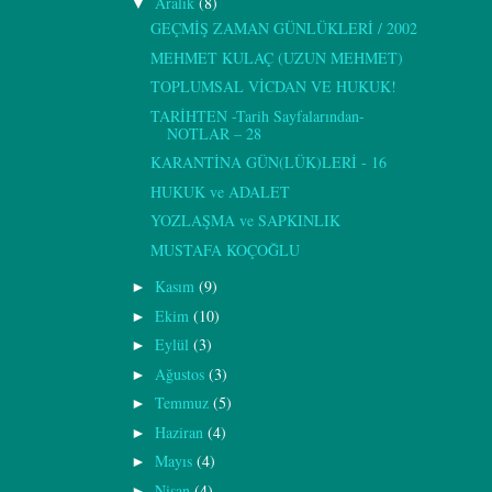
Aralık
(8)
▼
GEÇMİŞ ZAMAN GÜNLÜKLERİ / 2002
MEHMET KULAÇ (UZUN MEHMET)
TOPLUMSAL VİCDAN VE HUKUK!
TARİHTEN -Tarih Sayfalarından-
NOTLAR – 28
KARANTİNA GÜN(LÜK)LERİ - 16
HUKUK ve ADALET
YOZLAŞMA ve SAPKINLIK
MUSTAFA KOÇOĞLU
Kasım
(9)
►
Ekim
(10)
►
Eylül
(3)
►
Ağustos
(3)
►
Temmuz
(5)
►
Haziran
(4)
►
Mayıs
(4)
►
Nisan
(4)
►