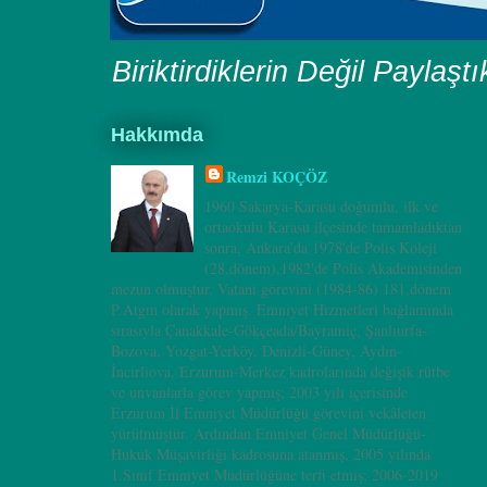
Biriktirdiklerin Değil Paylaşt
Hakkımda
Remzi KOÇÖZ
1960 Sakarya-Karasu doğumlu, ilk ve
ortaokulu Karasu ilçesinde tamamladıktan
sonra, Ankara’da 1978'de Polis Koleji
(28.dönem),1982'de Polis Akademisinden
mezun olmuştur. Vatani görevini (1984-86) 181.dönem
P.Atgm olarak yapmış. Emniyet Hizmetleri bağlamında
sırasıyla Çanakkale-Gökçeada/Bayramiç, Şanlıurfa-
Bozova, Yozgat-Yerköy, Denizli-Güney, Aydın-
İncirliova, Erzurum-Merkez kadrolarında değişik rütbe
ve unvanlarla görev yapmış; 2003 yılı içerisinde
Erzurum İl Emniyet Müdürlüğü görevini vekâleten
yürütmüştür. Ardından Emniyet Genel Müdürlüğü-
Hukuk Müşavirliği kadrosuna atanmış, 2005 yılında
1.Sınıf Emniyet Müdürlüğüne terfi etmiş; 2006-2019