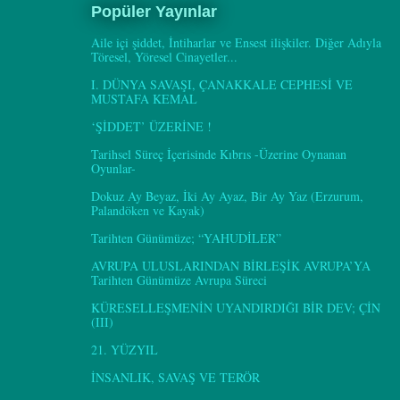
Popüler Yayınlar
Aile içi şiddet, İntiharlar ve Ensest ilişkiler. Diğer Adıyla
Töresel, Yöresel Cinayetler...
I. DÜNYA SAVAŞI, ÇANAKKALE CEPHESİ VE
MUSTAFA KEMAL
‘ŞİDDET’ ÜZERİNE !
Tarihsel Süreç İçerisinde Kıbrıs -Üzerine Oynanan
Oyunlar-
Dokuz Ay Beyaz, İki Ay Ayaz, Bir Ay Yaz (Erzurum,
Palandöken ve Kayak)
Tarihten Günümüze; “YAHUDİLER”
AVRUPA ULUSLARINDAN BİRLEŞİK AVRUPA’YA
Tarihten Günümüze Avrupa Süreci
KÜRESELLEŞMENİN UYANDIRDIĞI BİR DEV; ÇİN
(III)
21. YÜZYIL
İNSANLIK, SAVAŞ VE TERÖR