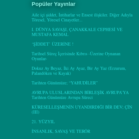
Popüler Yayınlar
Aile içi şiddet, İntiharlar ve Ensest ilişkiler. Diğer Adıyla
Töresel, Yöresel Cinayetler...
I. DÜNYA SAVAŞI, ÇANAKKALE CEPHESİ VE
MUSTAFA KEMAL
‘ŞİDDET’ ÜZERİNE !
Tarihsel Süreç İçerisinde Kıbrıs -Üzerine Oynanan
Oyunlar-
Dokuz Ay Beyaz, İki Ay Ayaz, Bir Ay Yaz (Erzurum,
Palandöken ve Kayak)
Tarihten Günümüze; “YAHUDİLER”
AVRUPA ULUSLARINDAN BİRLEŞİK AVRUPA’YA
Tarihten Günümüze Avrupa Süreci
KÜRESELLEŞMENİN UYANDIRDIĞI BİR DEV; ÇİN
(III)
21. YÜZYIL
İNSANLIK, SAVAŞ VE TERÖR