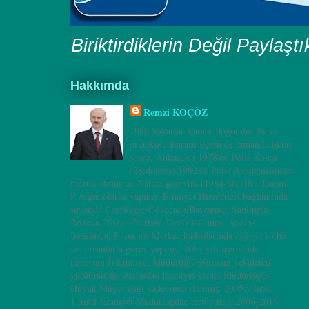
Biriktirdiklerin Değil Paylaşt
Hakkımda
Remzi KOÇÖZ
1960 Sakarya-Karasu doğumlu, ilk ve
ortaokulu Karasu ilçesinde tamamladıktan
sonra, Ankara’da 1978'de Polis Koleji
(28.dönem),1982'de Polis Akademisinden
mezun olmuştur. Vatani görevini (1984-86) 181.dönem
P.Atgm olarak yapmış. Emniyet Hizmetleri bağlamında
sırasıyla Çanakkale-Gökçeada/Bayramiç, Şanlıurfa-
Bozova, Yozgat-Yerköy, Denizli-Güney, Aydın-
İncirliova, Erzurum-Merkez kadrolarında değişik rütbe
ve unvanlarla görev yapmış; 2003 yılı içerisinde
Erzurum İl Emniyet Müdürlüğü görevini vekâleten
yürütmüştür. Ardından Emniyet Genel Müdürlüğü-
Hukuk Müşavirliği kadrosuna atanmış, 2005 yılında
1.Sınıf Emniyet Müdürlüğüne terfi etmiş; 2006-2019