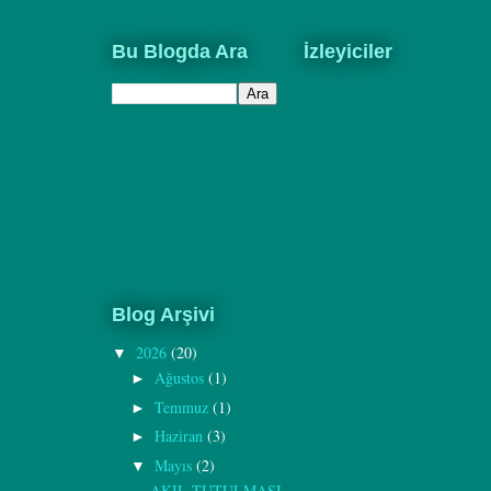
Bu Blogda Ara
İzleyiciler
Blog Arşivi
2026
(20)
▼
Ağustos
(1)
►
Temmuz
(1)
►
Haziran
(3)
►
Mayıs
(2)
▼
AKIL TUTULMASI