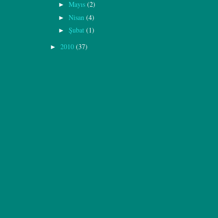
Mayıs
(2)
►
Nisan
(4)
►
Şubat
(1)
►
2010
(37)
►