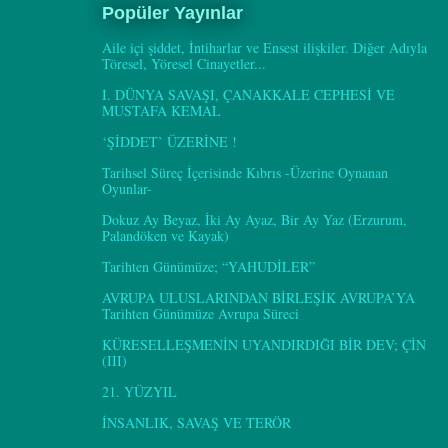
Popüler Yayınlar
Aile içi şiddet, İntiharlar ve Ensest ilişkiler. Diğer Adıyla
Töresel, Yöresel Cinayetler...
I. DÜNYA SAVAŞI, ÇANAKKALE CEPHESİ VE
MUSTAFA KEMAL
‘ŞİDDET’ ÜZERİNE !
Tarihsel Süreç İçerisinde Kıbrıs -Üzerine Oynanan
Oyunlar-
Dokuz Ay Beyaz, İki Ay Ayaz, Bir Ay Yaz (Erzurum,
Palandöken ve Kayak)
Tarihten Günümüze; “YAHUDİLER”
AVRUPA ULUSLARINDAN BİRLEŞİK AVRUPA’YA
Tarihten Günümüze Avrupa Süreci
KÜRESELLEŞMENİN UYANDIRDIĞI BİR DEV; ÇİN
(III)
21. YÜZYIL
İNSANLIK, SAVAŞ VE TERÖR