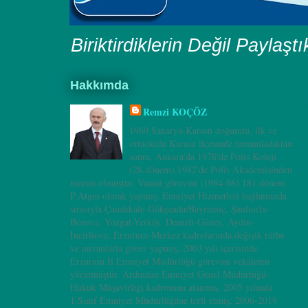
Biriktirdiklerin Değil Paylaşt
Hakkımda
Remzi KOÇÖZ
1960 Sakarya-Karasu doğumlu, ilk ve
ortaokulu Karasu ilçesinde tamamladıktan
sonra, Ankara’da 1978'de Polis Koleji
(28.dönem),1982'de Polis Akademisinden
mezun olmuştur. Vatani görevini (1984-86) 181.dönem
P.Atgm olarak yapmış. Emniyet Hizmetleri bağlamında
sırasıyla Çanakkale-Gökçeada/Bayramiç, Şanlıurfa-
Bozova, Yozgat-Yerköy, Denizli-Güney, Aydın-
İncirliova, Erzurum-Merkez kadrolarında değişik rütbe
ve unvanlarla görev yapmış; 2003 yılı içerisinde
Erzurum İl Emniyet Müdürlüğü görevini vekâleten
yürütmüştür. Ardından Emniyet Genel Müdürlüğü-
Hukuk Müşavirliği kadrosuna atanmış, 2005 yılında
1.Sınıf Emniyet Müdürlüğüne terfi etmiş; 2006-2019