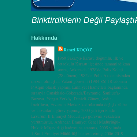
Biriktirdiklerin Değil Paylaşt
Hakkımda
Remzi KOÇÖZ
1960 Sakarya-Karasu doğumlu, ilk ve
ortaokulu Karasu ilçesinde tamamladıktan
sonra, Ankara’da 1978'de Polis Koleji
(28.dönem),1982'de Polis Akademisinden
mezun olmuştur. Vatani görevini (1984-86) 181.dönem
P.Atgm olarak yapmış. Emniyet Hizmetleri bağlamında
sırasıyla Çanakkale-Gökçeada/Bayramiç, Şanlıurfa-
Bozova, Yozgat-Yerköy, Denizli-Güney, Aydın-
İncirliova, Erzurum-Merkez kadrolarında değişik rütbe
ve unvanlarla görev yapmış; 2003 yılı içerisinde
Erzurum İl Emniyet Müdürlüğü görevini vekâleten
yürütmüştür. Ardından Emniyet Genel Müdürlüğü-
Hukuk Müşavirliği kadrosuna atanmış, 2005 yılında
1.Sınıf Emniyet Müdürlüğüne terfi etmiş; 2006-2019