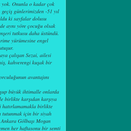
ek yok. Onunla o kadar çok
 geçiş günlerimizden -51 yıl
ldu ki sayfalar dolusu
de aynı yöre çocuğu olsak
mşeri tutkusu daha üstündü.
zerime yürümesine engel
utuşur.
a çalışan Sezai, ailesi
iş, kahverengi kuşak bir
porculuğunun avantajını
uşup büyük ihtimalle onlarda
e birlikte karşıdan karşıya
 hatırlamamakla birlikte
 tutunmak için bir siyah
a Ankara Gölbaşı Mogan
emen her haftasonu bir semti