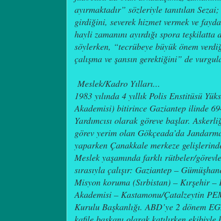
ayırmaktadır” sözleriyle tanıtılan Sezai
girdiğini, severek hizmet vermek ve fayd
hayli zamanını ayırdığı spora teşkilatta
söylerken, “tecrübeye büyük önem verdiği
çalışma ve şansın gerektiğini” de vurgul
Meslek/Kadro Yılları...
1983 yılında 4 yıllık Polis Enstitüsü Yük
Akademisi) bitirince Gaziantep ilinde 69
Yardımcısı olarak göreve başlar. Askerli
görev yerim olan Gökçeada’da Jandarm
yaparken Çanakkale merkeze gelişlerind
Meslek yaşamında farklı rütbeler/görevl
sırasıyla çalışır: Gaziantep – Gümüşhane
Misyon koruma (Sırbistan) – Kırşehir – 
Akademisi – Kastamonu/Çatalzeytin PEM
Kurulu Başkanlığı. ABD’ye 2 dönem EGM
kafile başkanı olarak katılırken ekibiyle 