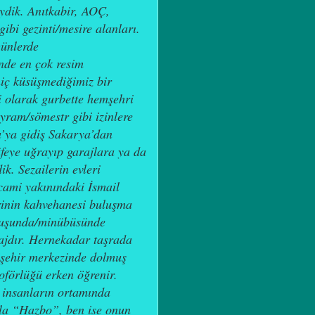
iydik. Anıtkabir, AOÇ,
ibi gezinti/mesire alanları.
günlerde
nde en çok resim
iç küsüşmediğimiz bir
si olarak gurbette hemşehri
yram/sömestr gibi izinlere
u’ya gidiş Sakarya’dan
üfeye uğrayıp garajlara ya da
k. Sezailerin evleri
cami yakınındaki İsmail
rinin kahvehanesi buluşma
lmuşunda/minübüsünde
ajdır. Hernekadar taşrada
 şehir merkezinde dolmuş
Şoförlüğü erken öğrenir.
n insanların ortamında
ıyla “Hazbo”, ben ise onun