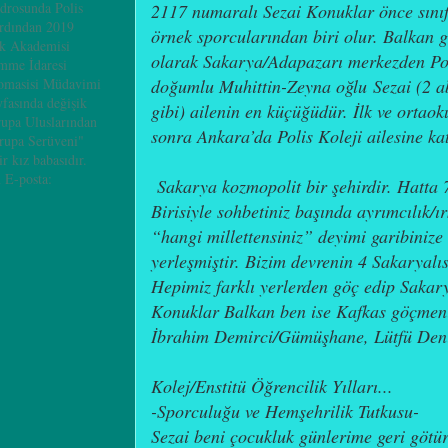
adrosunda Polis
2117 numaralı Sezai Konuklar önce sınıf
ardından 2019
örnek sporcularından biri olur. Balkan 
ik Akademisi
olarak Sakarya/Adapazarı merkezden Pol
mme İdaresi
doğumlu Muhittin-Zeyna oğlu Sezai (2 a
omasisi Müdavimi
yfasında değişik
gibi) ailenin en küçüğüdür. İlk ve orta
rupa Uluslarından
sonra Ankara’da Polis Koleji ailesine katı
vrupa Serüveni"
ir kız babasıdır.
 E-posta:
Sakarya kozmopolit bir şehirdir. Hatta 72
Birisiyle sohbetiniz başında ayrımcılık/ı
“hangi millettensiniz” deyimi garibinize 
yerleşmiştir. Bizim devrenin 4 Sakaryalıs
Hepimiz farklı yerlerden göç edip Sakary
Konuklar Balkan ben ise Kafkas göçmeni
İbrahim Demirci/Gümüşhane, Lütfü Deniz
Kolej/Enstitü Öğrencilik Yılları...
-Sporculuğu ve Hemşehrilik Tutkusu-
Sezai beni çocukluk günlerime geri götür