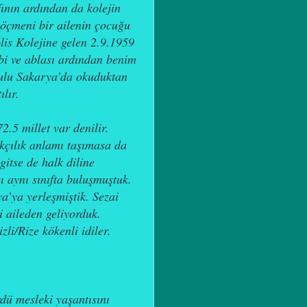
ının ardından da kolejin
göçmeni bir ailenin çocuğu
is Kolejine gelen 2.9.1959
bi ve ablası ardından benim
okulu Sakarya’da okuduktan
lır.
.5 millet var denilir.
rkçılık anlamı taşımasa da
gitse de halk diline
ı aynı sınıfta buluşmuştuk.
a’ya yerleşmiştik. Sezai
 aileden geliyorduk.
li/Rize kökenli idiler.
dü mesleki yaşantısını