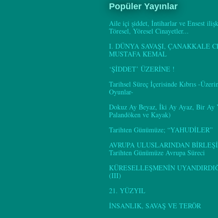
Popüler Yayınlar
Aile içi şiddet, İntiharlar ve Ensest iliş
Töresel, Yöresel Cinayetler...
I. DÜNYA SAVAŞI, ÇANAKKALE C
MUSTAFA KEMAL
‘ŞİDDET’ ÜZERİNE !
Tarihsel Süreç İçerisinde Kıbrıs -Üzer
Oyunlar-
Dokuz Ay Beyaz, İki Ay Ayaz, Bir Ay
Palandöken ve Kayak)
Tarihten Günümüze; “YAHUDİLER”
AVRUPA ULUSLARINDAN BİRLEŞİ
Tarihten Günümüze Avrupa Süreci
KÜRESELLEŞMENİN UYANDIRDIĞI
(III)
21. YÜZYIL
İNSANLIK, SAVAŞ VE TERÖR