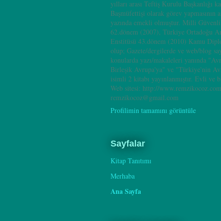
yılları arası Teftiş Kurulu Başkanlığı k
Başmüfettişi olarak görev yapmasının 
yazında emekli olmuştur. Milli Güvenl
62.dönem (2007), Türkiye Ortadoğu A
Enstitüsü 43.dönem (2010) Kamu Dipl
olup; Gazete/dergilerde ve web/blog sa
konularda yazı/makaleleri yanında "Av
Birleşik Avrupa'ya" ve "Türkiye'nin A
isimli 2 kitabı yayınlanmıştır. Evli ve b
Web sitesi: http://www.remzikocoz.com
remzikocoz@gmail.com
Profilimin tamamını görüntüle
Sayfalar
Kitap Tanıtımı
Merhaba
Ana Sayfa