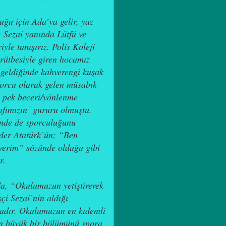
ğu için Ada’ya gelir, yaz
; Sezai yanında Lütfü ve
iyle tanışırız. Polis Koleji
rütbesiyle giren hocamız
 geldiğinde kahverengi kuşak
sporcu olarak gelen müsabık
da pek beceri/yönlenme
ınıfımızın gururu olmuştu.
inde de sporculuğunu
nder Atatürk’ün; “Ben
everim” sözünde olduğu gibi
ır.
a, “Okulumuzun yetiştirerek
çi Sezai’nin aldığı
tadır. Okulumuzun en kıdemli
n büyük bir bölümünü spora