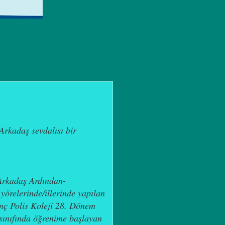
Arkadaş sevdalısı bir
 Arkadaş Ardından-
 yörelerinde/illerinde yapılan
nç Polis Koleji 28. Dönem
A sınıfında öğrenime başlayan