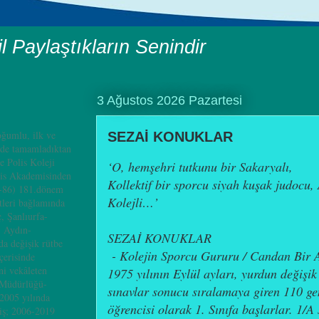
il Paylaştıkların Senindir
3 Ağustos 2026 Pazartesi
ğumlu, ilk ve
SEZAİ KONUKLAR
nde tamamladıktan
e Polis Koleji
‘O, hemşehri tutkunu bir Sakaryalı,
is Akademisinden
Kollektif bir sporcu siyah kuşak judocu, 
4-86) 181.dönem
Kolejli…’
leri bağlamında
, Şanlıurfa-
, Aydın-
SEZAİ KONUKLAR
a değişik rütbe
- Kolejin Sporcu Gururu / Candan Bir
çerisinde
i vekâleten
1975 yılının Eylül ayları, yurdun değişik
 Müdürlüğü-
sınavlar sonucu sıralamaya giren 110 ge
2005 yılında
öğrencisi olarak 1. Sınıfa başlarlar. 1/
iş; 2006-2019