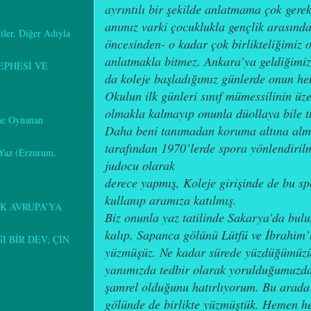
ayrıntılı bir şekilde anlatmama çok ger
anımız varki çocuklukla gençlik arasında
kiler. Diğer Adıyla
öncesinden- o kadar çok birlikteliğimiz o
anlatmakla bitmez. Ankara’ya geldiğimiz
EPHESİ VE
da koleje başladığımız günlerde onun he
Okulun ilk günleri sınıf mümessilinin ü
olmakla kalmayıp onunla düollaya bile t
ine Oynanan
Daha beni tanımadan koruma altına almay
tarafından 1970’lerde spora yönlendirilm
 Yaz (Erzurum,
judocu olarak
derece yapmış, Koleje girişinde de bu s
kullanıp aramıza katılmış.
K AVRUPA’YA
Biz onunla yaz tatilinde Sakarya’da bul
kalıp, Sapanca gölünü Lütfü ve İbrahim’l
 BİR DEV; ÇİN
yüzmüşüz. Ne kadar sürede yüzdüğümüzü
yanımızda tedbir olarak yorulduğumuzda
şamrel olduğunu hatırlıyorum. Bu arad
gölünde de birlikte yüzmüştük. Hemen h