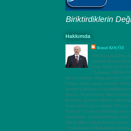
Biriktirdiklerin Değ
Hakkımda
Remzi KOÇÖZ
1960 Sakarya-Karasu do
ortaokulu Karasu ilçesi
sonra, Ankara’da 1978'd
(28.dönem),1982'de Pol
mezun olmuştur. Vatani görevini (198
P.Atgm olarak yapmış. Emniyet Hizmet
sırasıyla Çanakkale-Gökçeada/Bayramiç
Bozova, Yozgat-Yerköy, Denizli-Güney
İncirliova, Erzurum-Merkez kadrolarınd
ve unvanlarla görev yapmış; 2003 yılı i
Erzurum İl Emniyet Müdürlüğü görevin
yürütmüştür. Ardından Emniyet Genel
Hukuk Müşavirliği kadrosuna atanmış, 
1.Sınıf Emniyet Müdürlüğüne terfi etm