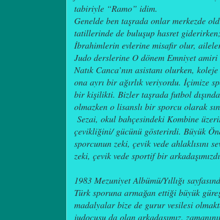
tabiriyle “Ramo” idim.
Genelde ben taşrada onlar merkezde oldu
tatillerinde de buluşup hasret giderirken
İbrahimlerin evlerine misafir olur, aileler
Judo derslerine O dönem Emniyet amiri 
Natık Canca’nın asistanı olurken, koleje
ona ayrı bir ağırlık veriyordu. İçimize 
bir kişilikti. Bizler taşrada futbol dışın
olmazken o lisanslı bir sporcu olarak s
Sezai, okul bahçesindeki Kombine üzer
çevikliğini/ gücünü gösterirdi. Büyük Ö
sporcunun zeki, çevik vede ahlaklısını s
zeki, çevik vede sportif bir arkadaşımızd
1983 Mezuniyet Albümü/Yıllığı sayfasınd
Türk sporuna armağan ettiği büyük güreş
madalyalar bize de gurur vesilesi olmak
judocusu da olan arkadaşımız, zamanını