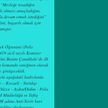
; “Mesleğe tesadüfen
alı olmayı amaçladığını,
 da devam etmek istediğini”
ni, başarılı olmak için
amıştır.
sek Öğrenimi (Polis
419 sicil sayılı Komiser
ğini Benim Çanakkale’de ilk
a komando asteğmen olarak
e görüşecektik.
erle aşağıdaki kadrolarda
 – Kocaeli - Yurtdışı
Düzce - Aydın/Didim - Polis
 Müdürlüğü ve Teftiş
 adına Anti-Terör kurs
birlikte uluslararası