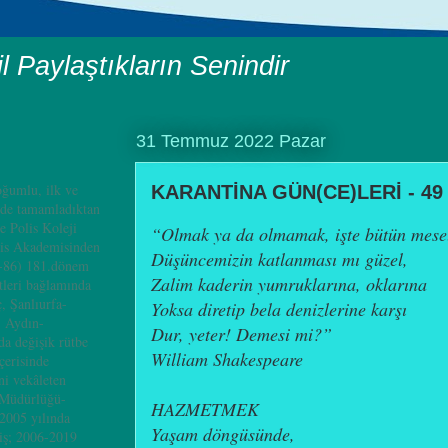
il Paylaştıkların Senindir
31 Temmuz 2022 Pazar
ğumlu, ilk ve
KARANTİNA GÜN(CE)LERİ - 49
nde tamamladıktan
e Polis Koleji
“Olmak ya da olmamak, işte bütün mese
is Akademisinden
Düşüncemizin katlanması mı güzel,
4-86) 181.dönem
Zalim kaderin yumruklarına, oklarına
leri bağlamında
, Şanlıurfa-
Yoksa diretip bela denizlerine karşı
, Aydın-
Dur, yeter! Demesi mi?”
a değişik rütbe
William Shakespeare
çerisinde
i vekâleten
 Müdürlüğü-
HAZMETMEK
2005 yılında
Yaşam döngüsünde,
iş; 2006-2019