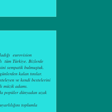
Hiç yorum yok:
ladığı eurovision
dı tüm Türkiye. Bizlerde
isini sempatik bulmuştuk.
günlerden kalan tınılar.
teleyen ve kendi bestelerini
klı müzik adamı.
da popüler dünyadan uzak
uyarlılığını toplumla