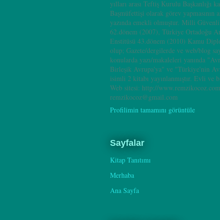
yılları arası Teftiş Kurulu Başkanlığı k
Başmüfettişi olarak görev yapmasının 
yazında emekli olmuştur. Milli Güvenl
62.dönem (2007), Türkiye Ortadoğu A
Enstitüsü 43.dönem (2010) Kamu Dipl
olup; Gazete/dergilerde ve web/blog sa
konularda yazı/makaleleri yanında "Av
Birleşik Avrupa'ya" ve "Türkiye'nin A
isimli 2 kitabı yayınlanmıştır. Evli ve b
Web sitesi: http://www.remzikocoz.com
remzikocoz@gmail.com
Profilimin tamamını görüntüle
Sayfalar
Kitap Tanıtımı
Merhaba
Ana Sayfa