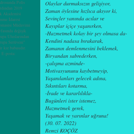
adrosunda Polis
Olaylar durmaksızın gelişiyor,
ardından 2019
Zaman öylesine hızlıca akıyor ki,
ik Akademisi
Sevinçler yanında acılar ve
mme İdaresi
Kayıplar içiçe yaşanırken,
omasisi Müdavimi
yfasında değişik
-Hazmetmek kolay bir şey olmasa da-
rupa Uluslarından
Kendini nadasa bırakarak,
vrupa Serüveni"
Zamanın demlenmesini beklemek,
ir kız babasıdır.
 E-posta:
Biryandan sabrederken,
-çalışma azminde-
Motivasyununu kaybetmeyip,
Yaşanılanları gelecek adına,
Sıkıntıları kotarma,
-İrade ve kararlılıkla-
Bugünleri ister istemez,
Hazmetmek gerek,
Yaşamak ve yarınlar uğruna!
(30. 07. 2022)
Remzi KOÇÖZ