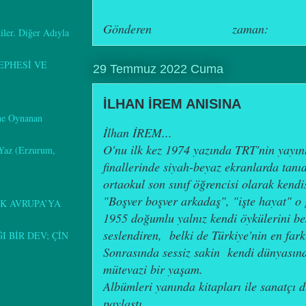
Gönderen
Remzi KOÇÖZ
zaman:
00:18
kiler. Diğer Adıyla
EPHESİ VE
29 Temmuz 2022 Cuma
İLHAN İREM ANISINA
ine Oynanan
İlhan İREM...
O'nu ilk kez 1974 yazında TRT'nin yayın
 Yaz (Erzurum,
finallerinde siyah-beyaz ekranlarda tanı
ortaokul son sınıf öğrencisi olarak kend
"Boşver boşver arkadaş", "işte hayat" o 
K AVRUPA’YA
1955 doğumlu yalnız kendi öykülerini bes
seslendiren, belki de Türkiye'nin en far
 BİR DEV; ÇİN
Sonrasında sessiz sakin kendi dünyasın
mütevazi bir yaşam.
Albümleri yanında kitapları ile sanatçı d
paylaştı.