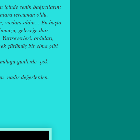
içinde senin bağırtılarını
onlara tercüman oldu.
dın, vicdanı aldın… En başta
ğumuzu, geleceğe dair
Yurtseverleri, orduları,
erek çürümüş bir elma gibi
gömdügü günlerde çok
yen nadir değerlerden.