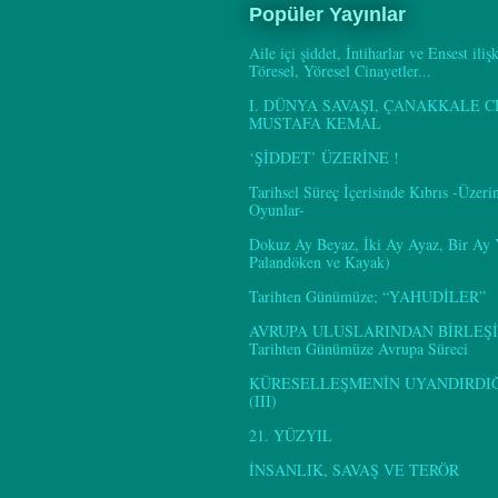
Popüler Yayınlar
Aile içi şiddet, İntiharlar ve Ensest iliş
Töresel, Yöresel Cinayetler...
I. DÜNYA SAVAŞI, ÇANAKKALE C
MUSTAFA KEMAL
‘ŞİDDET’ ÜZERİNE !
Tarihsel Süreç İçerisinde Kıbrıs -Üzer
Oyunlar-
Dokuz Ay Beyaz, İki Ay Ayaz, Bir Ay
Palandöken ve Kayak)
Tarihten Günümüze; “YAHUDİLER”
AVRUPA ULUSLARINDAN BİRLEŞİ
Tarihten Günümüze Avrupa Süreci
KÜRESELLEŞMENİN UYANDIRDIĞI
(III)
21. YÜZYIL
İNSANLIK, SAVAŞ VE TERÖR