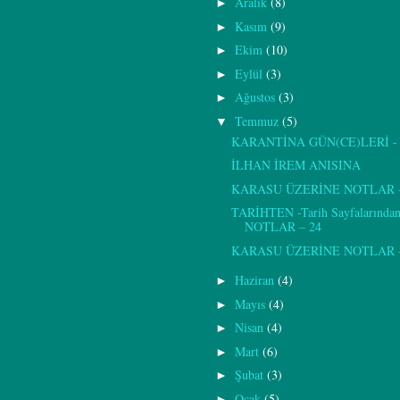
Aralık
(8)
►
Kasım
(9)
►
Ekim
(10)
►
Eylül
(3)
►
Ağustos
(3)
►
Temmuz
(5)
▼
KARANTİNA GÜN(CE)LERİ - 
İLHAN İREM ANISINA
KARASU ÜZERİNE NOTLAR –
TARİHTEN -Tarih Sayfalarından
NOTLAR – 24
KARASU ÜZERİNE NOTLAR –
Haziran
(4)
►
Mayıs
(4)
►
Nisan
(4)
►
Mart
(6)
►
Şubat
(3)
►
Ocak
(5)
►