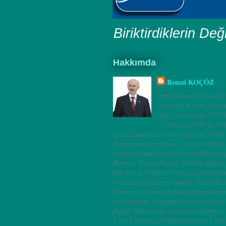
Biriktirdiklerin Değ
Hakkımda
Remzi KOÇÖZ
1960 Sakarya-Karasu do
ortaokulu Karasu ilçesi
sonra, Ankara’da 1978'd
(28.dönem),1982'de Pol
mezun olmuştur. Vatani görevini (198
P.Atgm olarak yapmış. Emniyet Hizmet
sırasıyla Çanakkale-Gökçeada/Bayramiç
Bozova, Yozgat-Yerköy, Denizli-Güney
İncirliova, Erzurum-Merkez kadrolarınd
ve unvanlarla görev yapmış; 2003 yılı i
Erzurum İl Emniyet Müdürlüğü görevin
yürütmüştür. Ardından Emniyet Genel
Hukuk Müşavirliği kadrosuna atanmış, 
1.Sınıf Emniyet Müdürlüğüne terfi etm