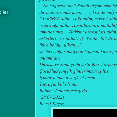
"Ne bağırıyorsun? Sabah akşam evimizin 
duymak zorunda mıyız?" çıkışı ile mily
ciler
"Atatürk’ü aldın, ışığı aldın, sevgiyi al
özgürlüğü aldın. Hayatlarımızı, mutlulu
umutlarımızı… Hakkını arayanları aldın. 
askerleri esir aldın(…) "Yüzde elli” diy
ikiye böldün ülkeyi…"
sözleri çoğu sanatçının kafasını kuma 
anlamlıdır.
Duruşu ve Sanatçı duyarlılığını yitirme
Çocukluk/gençlik günlerimizin ışıltısı,
Işıklar içinde uyu güzel insan.
Toprağın bol olsun...
Rahmet /minnet /saygıyla.
(28.07.2022)
Remzi Koçöz