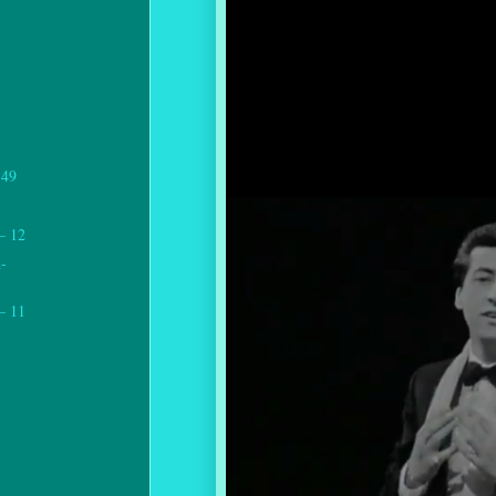
49
 12
-
 11