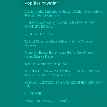
Popüler Yayınlar
Aile içi şiddet, İntiharlar ve Ensest ilişkiler. Diğer Adıyla
Töresel, Yöresel Cinayetler...
I. DÜNYA SAVAŞI, ÇANAKKALE CEPHESİ VE
MUSTAFA KEMAL
‘ŞİDDET’ ÜZERİNE !
Tarihsel Süreç İçerisinde Kıbrıs -Üzerine Oynanan
Oyunlar-
Dokuz Ay Beyaz, İki Ay Ayaz, Bir Ay Yaz (Erzurum,
Palandöken ve Kayak)
Tarihten Günümüze; “YAHUDİLER”
AVRUPA ULUSLARINDAN BİRLEŞİK AVRUPA’YA
Tarihten Günümüze Avrupa Süreci
KÜRESELLEŞMENİN UYANDIRDIĞI BİR DEV; ÇİN
(III)
21. YÜZYIL
İNSANLIK, SAVAŞ VE TERÖR