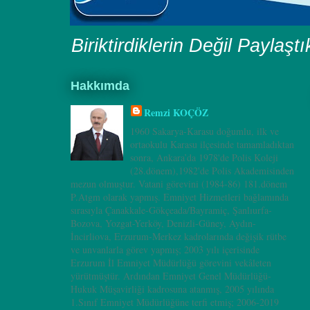
Biriktirdiklerin Değil Paylaşt
Hakkımda
Remzi KOÇÖZ
1960 Sakarya-Karasu doğumlu, ilk ve
ortaokulu Karasu ilçesinde tamamladıktan
sonra, Ankara’da 1978'de Polis Koleji
(28.dönem),1982'de Polis Akademisinden
mezun olmuştur. Vatani görevini (1984-86) 181.dönem
P.Atgm olarak yapmış. Emniyet Hizmetleri bağlamında
sırasıyla Çanakkale-Gökçeada/Bayramiç, Şanlıurfa-
Bozova, Yozgat-Yerköy, Denizli-Güney, Aydın-
İncirliova, Erzurum-Merkez kadrolarında değişik rütbe
ve unvanlarla görev yapmış; 2003 yılı içerisinde
Erzurum İl Emniyet Müdürlüğü görevini vekâleten
yürütmüştür. Ardından Emniyet Genel Müdürlüğü-
Hukuk Müşavirliği kadrosuna atanmış, 2005 yılında
1.Sınıf Emniyet Müdürlüğüne terfi etmiş; 2006-2019