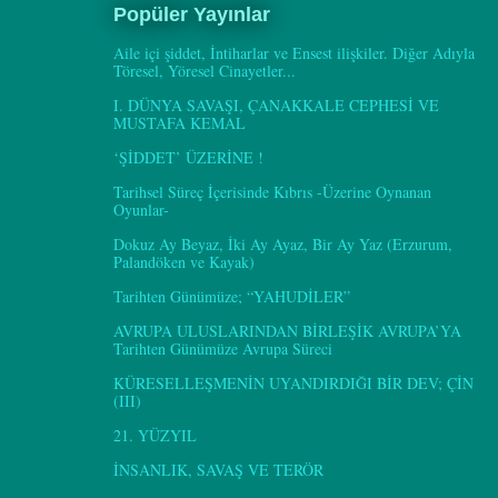
Popüler Yayınlar
Aile içi şiddet, İntiharlar ve Ensest ilişkiler. Diğer Adıyla
Töresel, Yöresel Cinayetler...
I. DÜNYA SAVAŞI, ÇANAKKALE CEPHESİ VE
MUSTAFA KEMAL
‘ŞİDDET’ ÜZERİNE !
Tarihsel Süreç İçerisinde Kıbrıs -Üzerine Oynanan
Oyunlar-
Dokuz Ay Beyaz, İki Ay Ayaz, Bir Ay Yaz (Erzurum,
Palandöken ve Kayak)
Tarihten Günümüze; “YAHUDİLER”
AVRUPA ULUSLARINDAN BİRLEŞİK AVRUPA’YA
Tarihten Günümüze Avrupa Süreci
KÜRESELLEŞMENİN UYANDIRDIĞI BİR DEV; ÇİN
(III)
21. YÜZYIL
İNSANLIK, SAVAŞ VE TERÖR