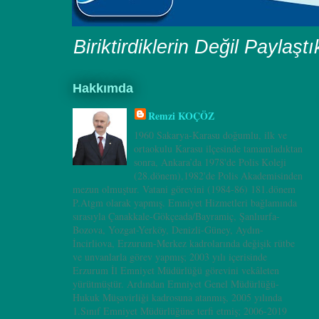
Biriktirdiklerin Değil Paylaşt
Hakkımda
Remzi KOÇÖZ
1960 Sakarya-Karasu doğumlu, ilk ve
ortaokulu Karasu ilçesinde tamamladıktan
sonra, Ankara’da 1978'de Polis Koleji
(28.dönem),1982'de Polis Akademisinden
mezun olmuştur. Vatani görevini (1984-86) 181.dönem
P.Atgm olarak yapmış. Emniyet Hizmetleri bağlamında
sırasıyla Çanakkale-Gökçeada/Bayramiç, Şanlıurfa-
Bozova, Yozgat-Yerköy, Denizli-Güney, Aydın-
İncirliova, Erzurum-Merkez kadrolarında değişik rütbe
ve unvanlarla görev yapmış; 2003 yılı içerisinde
Erzurum İl Emniyet Müdürlüğü görevini vekâleten
yürütmüştür. Ardından Emniyet Genel Müdürlüğü-
Hukuk Müşavirliği kadrosuna atanmış, 2005 yılında
1.Sınıf Emniyet Müdürlüğüne terfi etmiş; 2006-2019