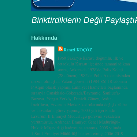
Biriktirdiklerin Değil Paylaşt
Hakkımda
Remzi KOÇÖZ
1960 Sakarya-Karasu doğumlu, ilk ve
ortaokulu Karasu ilçesinde tamamladıktan
sonra, Ankara’da 1978'de Polis Koleji
(28.dönem),1982'de Polis Akademisinden
mezun olmuştur. Vatani görevini (1984-86) 181.dönem
P.Atgm olarak yapmış. Emniyet Hizmetleri bağlamında
sırasıyla Çanakkale-Gökçeada/Bayramiç, Şanlıurfa-
Bozova, Yozgat-Yerköy, Denizli-Güney, Aydın-
İncirliova, Erzurum-Merkez kadrolarında değişik rütbe
ve unvanlarla görev yapmış; 2003 yılı içerisinde
Erzurum İl Emniyet Müdürlüğü görevini vekâleten
yürütmüştür. Ardından Emniyet Genel Müdürlüğü-
Hukuk Müşavirliği kadrosuna atanmış, 2005 yılında
1.Sınıf Emniyet Müdürlüğüne terfi etmiş; 2006-2019