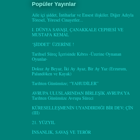
Popüler Yayınlar
Aile içi şiddet, İntiharlar ve Ensest ilişkiler. Diğer Adıyla
Töresel, Yöresel Cinayetler...
I. DÜNYA SAVAŞI, ÇANAKKALE CEPHESİ VE
MUSTAFA KEMAL
‘ŞİDDET’ ÜZERİNE !
Tarihsel Süreç İçerisinde Kıbrıs -Üzerine Oynanan
Oyunlar-
Dokuz Ay Beyaz, İki Ay Ayaz, Bir Ay Yaz (Erzurum,
Palandöken ve Kayak)
Tarihten Günümüze; “YAHUDİLER”
AVRUPA ULUSLARINDAN BİRLEŞİK AVRUPA’YA
Tarihten Günümüze Avrupa Süreci
KÜRESELLEŞMENİN UYANDIRDIĞI BİR DEV; ÇİN
(III)
21. YÜZYIL
İNSANLIK, SAVAŞ VE TERÖR