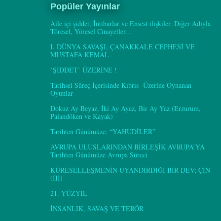
Popüler Yayınlar
Aile içi şiddet, İntiharlar ve Ensest ilişkiler. Diğer Adıyla
Töresel, Yöresel Cinayetler...
I. DÜNYA SAVAŞI, ÇANAKKALE CEPHESİ VE
MUSTAFA KEMAL
‘ŞİDDET’ ÜZERİNE !
Tarihsel Süreç İçerisinde Kıbrıs -Üzerine Oynanan
Oyunlar-
Dokuz Ay Beyaz, İki Ay Ayaz, Bir Ay Yaz (Erzurum,
Palandöken ve Kayak)
Tarihten Günümüze; “YAHUDİLER”
AVRUPA ULUSLARINDAN BİRLEŞİK AVRUPA’YA
Tarihten Günümüze Avrupa Süreci
KÜRESELLEŞMENİN UYANDIRDIĞI BİR DEV; ÇİN
(III)
21. YÜZYIL
İNSANLIK, SAVAŞ VE TERÖR