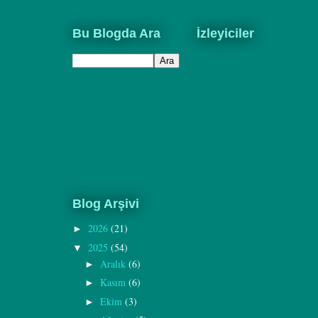
Bu Blogda Ara
İzleyiciler
Blog Arşivi
2026
(21)
►
2025
(54)
▼
Aralık
(6)
►
Kasım
(6)
►
Ekim
(3)
►