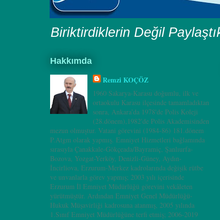
Biriktirdiklerin Değil Paylaşt
Hakkımda
Remzi KOÇÖZ
1960 Sakarya-Karasu doğumlu, ilk ve
ortaokulu Karasu ilçesinde tamamladıktan
sonra, Ankara’da 1978'de Polis Koleji
(28.dönem),1982'de Polis Akademisinden
mezun olmuştur. Vatani görevini (1984-86) 181.dönem
P.Atgm olarak yapmış. Emniyet Hizmetleri bağlamında
sırasıyla Çanakkale-Gökçeada/Bayramiç, Şanlıurfa-
Bozova, Yozgat-Yerköy, Denizli-Güney, Aydın-
İncirliova, Erzurum-Merkez kadrolarında değişik rütbe
ve unvanlarla görev yapmış; 2003 yılı içerisinde
Erzurum İl Emniyet Müdürlüğü görevini vekâleten
yürütmüştür. Ardından Emniyet Genel Müdürlüğü-
Hukuk Müşavirliği kadrosuna atanmış, 2005 yılında
1.Sınıf Emniyet Müdürlüğüne terfi etmiş; 2006-2019