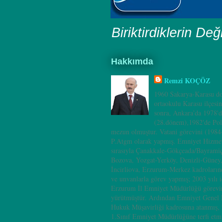
Biriktirdiklerin Değ
Hakkımda
Remzi KOÇÖZ
1960 Sakarya-Karasu do
ortaokulu Karasu ilçesi
sonra, Ankara’da 1978'd
(28.dönem),1982'de Pol
mezun olmuştur. Vatani görevini (198
P.Atgm olarak yapmış. Emniyet Hizmet
sırasıyla Çanakkale-Gökçeada/Bayramiç
Bozova, Yozgat-Yerköy, Denizli-Güney
İncirliova, Erzurum-Merkez kadrolarınd
ve unvanlarla görev yapmış; 2003 yılı i
Erzurum İl Emniyet Müdürlüğü görevin
yürütmüştür. Ardından Emniyet Genel
Hukuk Müşavirliği kadrosuna atanmış, 
1.Sınıf Emniyet Müdürlüğüne terfi etm