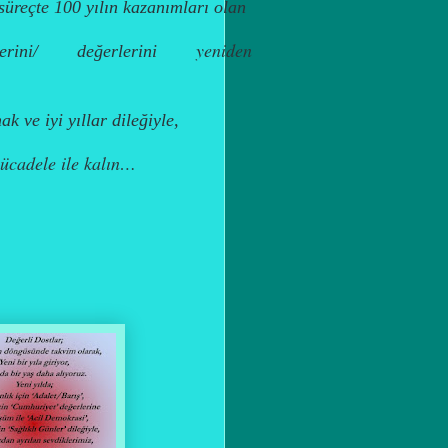
 süreçte 100 yılın kazanımları olan
yeniden
kelerini/ değerlerini
 ve iyi yıllar dileğiyle,
ücadele ile kalın…