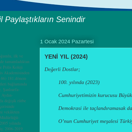
il Paylaştıkların Senindir
1 Ocak 2024 Pazartesi
ğumlu, ilk ve
YENİ YIL (2024)
nde tamamladıktan
e Polis Koleji
Değerli Dostlar;
is Akademisinden
4-86) 181.dönem
100. yılında (2023)
leri bağlamında
, Şanlıurfa-
Cumhuriyetimizin kurucusu Büyük
, Aydın-
a değişik rütbe
çerisinde
Demokrasi ile taçlandıramasak d
i vekâleten
 Müdürlüğü-
O’nun Cumhuriyet meşalesi Türki
2005 yılında
iş; 2006-2019