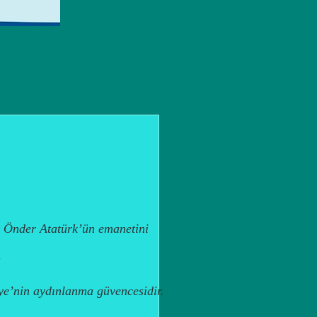
 Önder Atatürk’ün emanetini
a
ye’nin aydınlanma güvencesidir.