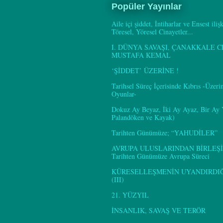
Popüler Yayınlar
Aile içi şiddet, İntiharlar ve Ensest iliş
Töresel, Yöresel Cinayetler...
I. DÜNYA SAVAŞI, ÇANAKKALE C
MUSTAFA KEMAL
‘ŞİDDET’ ÜZERİNE !
Tarihsel Süreç İçerisinde Kıbrıs -Üzer
Oyunlar-
Dokuz Ay Beyaz, İki Ay Ayaz, Bir Ay
Palandöken ve Kayak)
Tarihten Günümüze; “YAHUDİLER”
AVRUPA ULUSLARINDAN BİRLEŞİ
Tarihten Günümüze Avrupa Süreci
KÜRESELLEŞMENİN UYANDIRDIĞI
(III)
21. YÜZYIL
İNSANLIK, SAVAŞ VE TERÖR