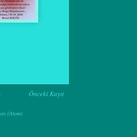
a
Önceki Kayıt
arı (Atom)