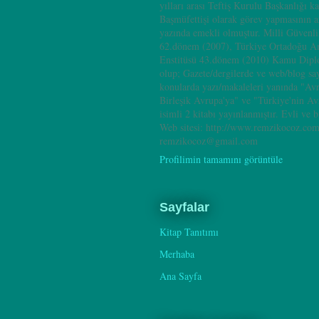
yılları arası Teftiş Kurulu Başkanlığı k
Başmüfettişi olarak görev yapmasının 
yazında emekli olmuştur. Milli Güvenl
62.dönem (2007), Türkiye Ortadoğu A
Enstitüsü 43.dönem (2010) Kamu Dipl
olup; Gazete/dergilerde ve web/blog sa
konularda yazı/makaleleri yanında "Av
Birleşik Avrupa'ya" ve "Türkiye'nin A
isimli 2 kitabı yayınlanmıştır. Evli ve b
Web sitesi: http://www.remzikocoz.com
remzikocoz@gmail.com
Profilimin tamamını görüntüle
Sayfalar
Kitap Tanıtımı
Merhaba
Ana Sayfa