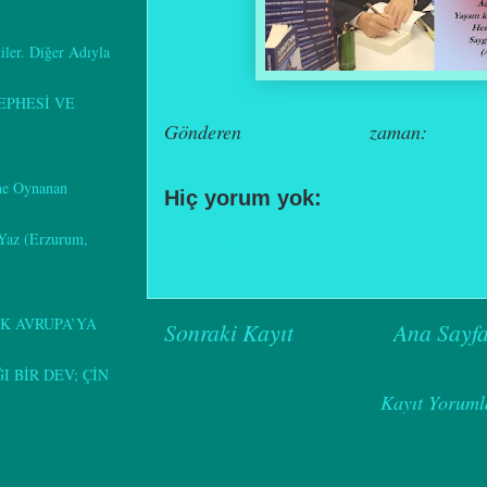
kiler. Diğer Adıyla
EPHESİ VE
Gönderen
Remzi KOÇÖZ
zaman:
00:00
ine Oynanan
Hiç yorum yok:
 Yaz (Erzurum,
Yorum Gönder
K AVRUPA’YA
Sonraki Kayıt
Ana Sayf
 BİR DEV; ÇİN
Kaydol:
Kayıt Yoruml