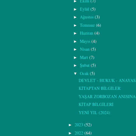
Ekim
(7)
►
Eylül
(5)
►
Ağustos
(3)
►
Temmuz
(6)
►
Haziran
(4)
►
Mayıs
(4)
►
Nisan
(5)
►
Mart
(7)
►
Şubat
(5)
►
Ocak
(5)
▼
DEVLET - HUKUK - ANAYA
KİTAPTAN BİLGİLER
YAŞAR ZORBOZAN ANISINA
KİTAP BİLGİLERİ
YENİ YIL (2024)
2023
(52)
►
2022
(64)
►