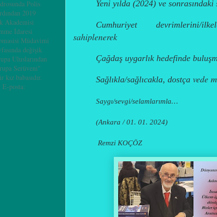
Yeni yılda (2024) ve sonrasındaki
adrosunda Polis
ardından 2019
ik Akademisi
Cumhuriyet devrimlerini/il
mme İdaresi
sahiplenerek
omasisi Müdavimi
yfasında değişik
Çağdaş uygarlık hedefinde buluşmak
rupa Uluslarından
vrupa Serüveni"
ir kız babasıdır.
vede m
Sağlıkla/sağlıcakla, dostça
 E-posta:
Saygı/sevgi/selamlarımla…
(Ankara / 01. 01. 2024)
Remzi KOÇÖZ