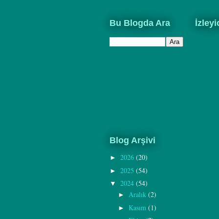
Bu Blogda Ara
İzleyi
Blog Arşivi
2026
(20)
►
2025
(54)
►
2024
(54)
▼
Aralık
(2)
►
Kasım
(1)
►