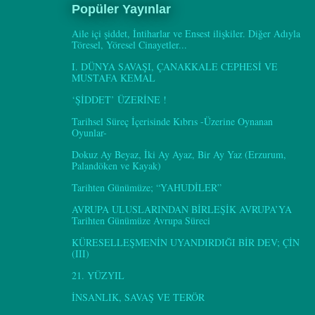
Popüler Yayınlar
Aile içi şiddet, İntiharlar ve Ensest ilişkiler. Diğer Adıyla
Töresel, Yöresel Cinayetler...
I. DÜNYA SAVAŞI, ÇANAKKALE CEPHESİ VE
MUSTAFA KEMAL
‘ŞİDDET’ ÜZERİNE !
Tarihsel Süreç İçerisinde Kıbrıs -Üzerine Oynanan
Oyunlar-
Dokuz Ay Beyaz, İki Ay Ayaz, Bir Ay Yaz (Erzurum,
Palandöken ve Kayak)
Tarihten Günümüze; “YAHUDİLER”
AVRUPA ULUSLARINDAN BİRLEŞİK AVRUPA’YA
Tarihten Günümüze Avrupa Süreci
KÜRESELLEŞMENİN UYANDIRDIĞI BİR DEV; ÇİN
(III)
21. YÜZYIL
İNSANLIK, SAVAŞ VE TERÖR