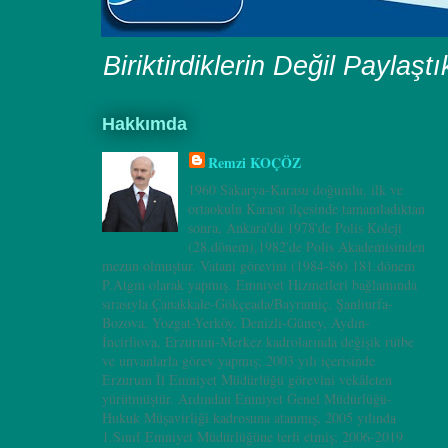
Biriktirdiklerin Değil Paylaşt
Hakkımda
Remzi KOÇÖZ
1960 Sakarya-Karasu doğumlu, ilk ve
ortaokulu Karasu ilçesinde tamamladıktan
sonra, Ankara’da 1978'de Polis Koleji
(28.dönem),1982'de Polis Akademisinden
mezun olmuştur. Vatani görevini (1984-86) 181.dönem
P.Atgm olarak yapmış. Emniyet Hizmetleri bağlamında
sırasıyla Çanakkale-Gökçeada/Bayramiç, Şanlıurfa-
Bozova, Yozgat-Yerköy, Denizli-Güney, Aydın-
İncirliova, Erzurum-Merkez kadrolarında değişik rütbe
ve unvanlarla görev yapmış; 2003 yılı içerisinde
Erzurum İl Emniyet Müdürlüğü görevini vekâleten
yürütmüştür. Ardından Emniyet Genel Müdürlüğü-
Hukuk Müşavirliği kadrosuna atanmış, 2005 yılında
1.Sınıf Emniyet Müdürlüğüne terfi etmiş; 2006-2019