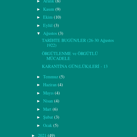
Aralık
(8)
►
Kasım
(9)
►
Ekim
(10)
►
Eylül
(3)
►
Ağustos
(3)
▼
TARİHTE BUGÜN/LER (26-30 Ağustos
1922)
ÖRGÜTLENME ve ÖRGÜTLÜ
MÜCADELE
KARANTİNA GÜN(LÜK)LERİ - 13
Temmuz
(5)
►
Haziran
(4)
►
Mayıs
(4)
►
Nisan
(4)
►
Mart
(6)
►
Şubat
(3)
►
Ocak
(5)
►
2021
(49)
►