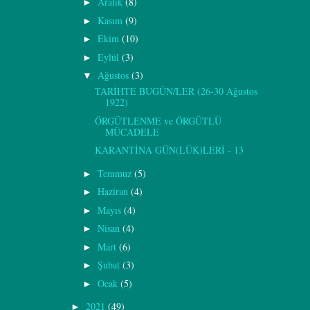
Aralık
(8)
►
Kasım
(9)
►
Ekim
(10)
►
Eylül
(3)
►
Ağustos
(3)
▼
TARİHTE BUGÜN/LER (26-30 Ağustos
1922)
ÖRGÜTLENME ve ÖRGÜTLÜ
MÜCADELE
KARANTİNA GÜN(LÜK)LERİ - 13
Temmuz
(5)
►
Haziran
(4)
►
Mayıs
(4)
►
Nisan
(4)
►
Mart
(6)
►
Şubat
(3)
►
Ocak
(5)
►
2021
(49)
►