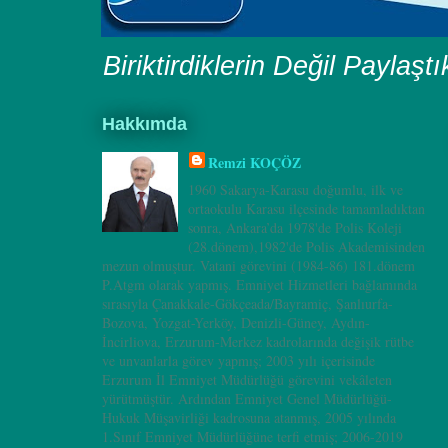
Biriktirdiklerin Değil Paylaşt
Hakkımda
Remzi KOÇÖZ
1960 Sakarya-Karasu doğumlu, ilk ve
ortaokulu Karasu ilçesinde tamamladıktan
sonra, Ankara’da 1978'de Polis Koleji
(28.dönem),1982'de Polis Akademisinden
mezun olmuştur. Vatani görevini (1984-86) 181.dönem
P.Atgm olarak yapmış. Emniyet Hizmetleri bağlamında
sırasıyla Çanakkale-Gökçeada/Bayramiç, Şanlıurfa-
Bozova, Yozgat-Yerköy, Denizli-Güney, Aydın-
İncirliova, Erzurum-Merkez kadrolarında değişik rütbe
ve unvanlarla görev yapmış; 2003 yılı içerisinde
Erzurum İl Emniyet Müdürlüğü görevini vekâleten
yürütmüştür. Ardından Emniyet Genel Müdürlüğü-
Hukuk Müşavirliği kadrosuna atanmış, 2005 yılında
1.Sınıf Emniyet Müdürlüğüne terfi etmiş; 2006-2019