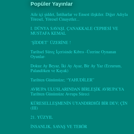
Popüler Yayınlar
Aile içi şiddet, İntiharlar ve Ensest ilişkiler. Diğer Adıyla
Töresel, Yöresel Cinayetler...
I. DÜNYA SAVAŞI, ÇANAKKALE CEPHESİ VE
MUSTAFA KEMAL
‘ŞİDDET’ ÜZERİNE !
Tarihsel Süreç İçerisinde Kıbrıs -Üzerine Oynanan
Oyunlar-
Dokuz Ay Beyaz, İki Ay Ayaz, Bir Ay Yaz (Erzurum,
Palandöken ve Kayak)
Tarihten Günümüze; “YAHUDİLER”
AVRUPA ULUSLARINDAN BİRLEŞİK AVRUPA’YA
Tarihten Günümüze Avrupa Süreci
KÜRESELLEŞMENİN UYANDIRDIĞI BİR DEV; ÇİN
(III)
21. YÜZYIL
İNSANLIK, SAVAŞ VE TERÖR