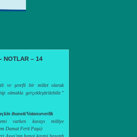
n- NOTLAR – 14
li ve şerefli bir millet olarak
ip olmakla gerçekleştirilebilir.”
eçkin ihaneti/Vatanseverlik
mi varken kuvayı milliye
am Damat Ferit Paşa)
eri Asya’nın hangi kavmi başardı