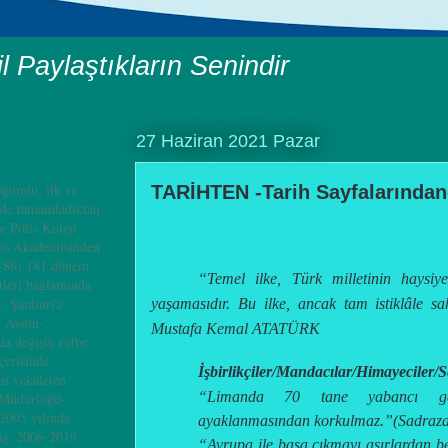
il Paylaştıkların Senindir
27 Haziran 2021 Pazar
ğumlu, ilk ve
TARİHTEN -Tarih Sayfalarında
nde tamamladıktan
e Polis Koleji
is Akademisinden
4-86) 181.dönem
“Temel ilke, Türk milletinin haysiyet
leri bağlamında
, Şanlıurfa-
yaşamasıdır. Bu ilke, ancak tam istiklâle sah
, Aydın-
Mustafa Kemal ATATÜRK
a değişik rütbe
çerisinde
İşbirlikçiler/Mandacılar/Himayeciler/S
i vekâleten
“Limanda 70 tane yabancı ge
 Müdürlüğü-
2005 yılında
ayaklanmasından korkulmaz.”
(Sadraz
iş; 2006-2019
“Avrupa ile başa çıkmayı asırlardan b