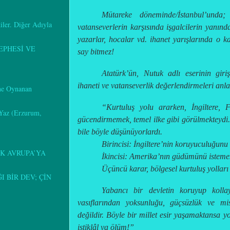
Mütareke döneminde/İstanbul’unda
kiler. Diğer Adıyla
vatanseverlerin karşısında işgalcilerin yanınd
yazarlar, hocalar vd. ihanet yarışlarında o ka
EPHESİ VE
say bitmez!
Atatürk’ün, Nutuk adlı eserinin gir
ihaneti ve vatanseverlik değerlendirmeleri anla
ine Oynanan
“Kurtuluş yolu ararken, İngiltere, F
 Yaz (Erzurum,
gücendirmemek, temel ilke gibi görülmekteydi. 
bile böyle düşünüyorlardı.
Birincisi: İngiltere’nin koruyuculuğunu
K AVRUPA’YA
İkincisi: Amerika’nın güdümünü isteme
Üçüncü karar, bölgesel kurtuluş yolları il
 BİR DEV; ÇİN
Yabancı bir devletin koruyup kollay
vasıflarından yoksunluğu, güçsüzlük ve mis
değildir. Böyle bir millet esir yaşamaktansa y
istiklâl ya ölüm!”