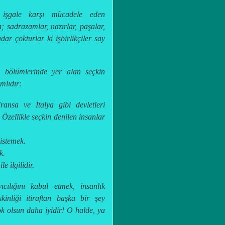
; işgale karşı mücadele eden
a; sadrazamlar, nazırlar, paşalar,
dar çokturlar ki işbirlikçiler say
iş bölümlerinde yer alan seçkin
mlıdır:
ransa ve İtalya gibi devletleri
Özellikle seçkin denilen insanlar
 istemek.
k.
e ilgilidir.
ıcılığını kabul etmek, insanlık
kinliği itiraftan başka bir şey
ok olsun daha iyidir! O halde, ya