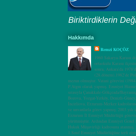
Biriktirdiklerin Değ
Hakkımda
Remzi KOÇÖZ
1960 Sakarya-Karasu do
ortaokulu Karasu ilçesi
sonra, Ankara’da 1978'd
(28.dönem),1982'de Pol
mezun olmuştur. Vatani görevini (198
P.Atgm olarak yapmış. Emniyet Hizmet
sırasıyla Çanakkale-Gökçeada/Bayramiç
Bozova, Yozgat-Yerköy, Denizli-Güney
İncirliova, Erzurum-Merkez kadrolarınd
ve unvanlarla görev yapmış; 2003 yılı i
Erzurum İl Emniyet Müdürlüğü görevin
yürütmüştür. Ardından Emniyet Genel
Hukuk Müşavirliği kadrosuna atanmış, 
1.Sınıf Emniyet Müdürlüğüne terfi etm