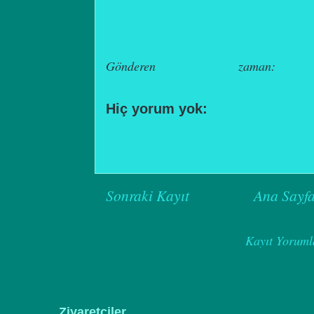
Gönderen
Remzi KOÇÖZ
zaman:
01:11
Hiç yorum yok:
Yorum Gönder
Sonraki Kayıt
Ana Sayf
Kaydol:
Kayıt Yoruml
Ziyaretçiler