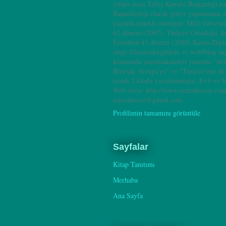
yılları arası Teftiş Kurulu Başkanlığı k
Başmüfettişi olarak görev yapmasının 
yazında emekli olmuştur. Milli Güvenl
62.dönem (2007), Türkiye Ortadoğu A
Enstitüsü 43.dönem (2010) Kamu Dipl
olup; Gazete/dergilerde ve web/blog sa
konularda yazı/makaleleri yanında "Av
Birleşik Avrupa'ya" ve "Türkiye'nin A
isimli 2 kitabı yayınlanmıştır. Evli ve b
Web sitesi: http://www.remzikocoz.com
remzikocoz@gmail.com
Profilimin tamamını görüntüle
Sayfalar
Kitap Tanıtımı
Merhaba
Ana Sayfa