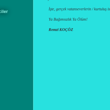
İşte, gerçek vatanseverlerin / kurtuluş i
ciler
Ya Bağımsızlık Ya Ölüm!
Remzi KOÇÖZ