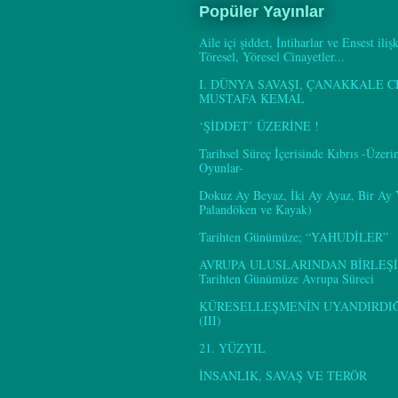
Popüler Yayınlar
Aile içi şiddet, İntiharlar ve Ensest iliş
Töresel, Yöresel Cinayetler...
I. DÜNYA SAVAŞI, ÇANAKKALE C
MUSTAFA KEMAL
‘ŞİDDET’ ÜZERİNE !
Tarihsel Süreç İçerisinde Kıbrıs -Üzer
Oyunlar-
Dokuz Ay Beyaz, İki Ay Ayaz, Bir Ay
Palandöken ve Kayak)
Tarihten Günümüze; “YAHUDİLER”
AVRUPA ULUSLARINDAN BİRLEŞİ
Tarihten Günümüze Avrupa Süreci
KÜRESELLEŞMENİN UYANDIRDIĞI
(III)
21. YÜZYIL
İNSANLIK, SAVAŞ VE TERÖR