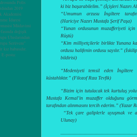
adrosunda Polis
ki biz başarabilelim.”
(İçişleri Nazırı A
ardından 2019
“Umumun arzusu İngiltere tarafınd
ik Akademisi
mme İdaresi
(Hariciye Nazırı Mustafa Şerif Paşa)
omasisi Müdavimi
“Yunan ordusunun muzafferiyeti için
yfasında değişik
Rüştü)
rupa Uluslarından
vrupa Serüveni"
“Kim milliyetçilerle birlikte Yunana ka
ir kız babasıdır.
ordusu halifenin ordusu sayılır.”
(İskil
 E-posta:
bildirisi)
“Medeniyeti temsil eden İngiltere 
küstahlıktır.”
(Filozof Rıza Tevfik)
“Bizim için tutulacak tek kurtuluş yolu
Mustafa Kemal’in muzaffer olduğunu görme
tarafından alınmasını tercih ederim.”
(Yazar Re
“Tek çare galiplerle uyuşmak ve 
Ulunay)
..............................................................