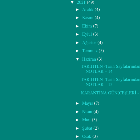
2021
(49)
▼
Aralık
(4)
►
Kasım
(4)
►
Ekim
(7)
►
Eylül
(3)
►
Ağustos
(4)
►
Temmuz
(5)
►
Haziran
(3)
▼
TARİHTEN -Tarih Sayfalarından
NOTLAR – 14
TARİHTEN -Tarih Sayfalarından
NOTLAR – 13
KARANTİNA GÜN(CE)LERİ - 
Mayıs
(7)
►
Nisan
(4)
►
Mart
(3)
►
Şubat
(2)
►
Ocak
(3)
►