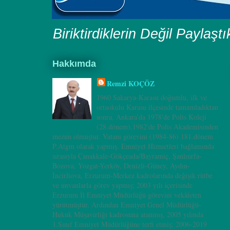
Biriktirdiklerin Değil Paylaşt
Hakkımda
Remzi KOÇÖZ
1960 Sakarya-Karasu doğumlu, ilk ve
ortaokulu Karasu ilçesinde tamamladıktan
sonra, Ankara’da 1978'de Polis Koleji
(28.dönem),1982'de Polis Akademisinden
mezun olmuştur. Vatani görevini (1984-86) 181.dönem
P.Atgm olarak yapmış. Emniyet Hizmetleri bağlamında
sırasıyla Çanakkale-Gökçeada/Bayramiç, Şanlıurfa-
Bozova, Yozgat-Yerköy, Denizli-Güney, Aydın-
İncirliova, Erzurum-Merkez kadrolarında değişik rütbe
ve unvanlarla görev yapmış; 2003 yılı içerisinde
Erzurum İl Emniyet Müdürlüğü görevini vekâleten
yürütmüştür. Ardından Emniyet Genel Müdürlüğü-
Hukuk Müşavirliği kadrosuna atanmış, 2005 yılında
1.Sınıf Emniyet Müdürlüğüne terfi etmiş; 2006-2019