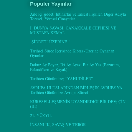
Popüler Yayınlar
Aile içi şiddet, İntiharlar ve Ensest ilişkiler. Diğer Adıyla
Töresel, Yöresel Cinayetler...
I. DÜNYA SAVAŞI, ÇANAKKALE CEPHESİ VE
MUSTAFA KEMAL
‘ŞİDDET’ ÜZERİNE !
Tarihsel Süreç İçerisinde Kıbrıs -Üzerine Oynanan
Oyunlar-
Dokuz Ay Beyaz, İki Ay Ayaz, Bir Ay Yaz (Erzurum,
Palandöken ve Kayak)
Tarihten Günümüze; “YAHUDİLER”
AVRUPA ULUSLARINDAN BİRLEŞİK AVRUPA’YA
Tarihten Günümüze Avrupa Süreci
KÜRESELLEŞMENİN UYANDIRDIĞI BİR DEV; ÇİN
(III)
21. YÜZYIL
İNSANLIK, SAVAŞ VE TERÖR