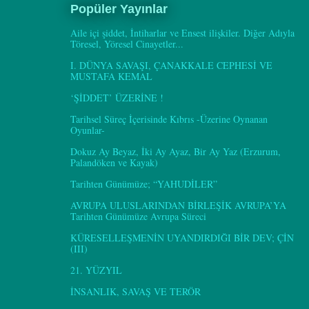
Popüler Yayınlar
Aile içi şiddet, İntiharlar ve Ensest ilişkiler. Diğer Adıyla
Töresel, Yöresel Cinayetler...
I. DÜNYA SAVAŞI, ÇANAKKALE CEPHESİ VE
MUSTAFA KEMAL
‘ŞİDDET’ ÜZERİNE !
Tarihsel Süreç İçerisinde Kıbrıs -Üzerine Oynanan
Oyunlar-
Dokuz Ay Beyaz, İki Ay Ayaz, Bir Ay Yaz (Erzurum,
Palandöken ve Kayak)
Tarihten Günümüze; “YAHUDİLER”
AVRUPA ULUSLARINDAN BİRLEŞİK AVRUPA’YA
Tarihten Günümüze Avrupa Süreci
KÜRESELLEŞMENİN UYANDIRDIĞI BİR DEV; ÇİN
(III)
21. YÜZYIL
İNSANLIK, SAVAŞ VE TERÖR