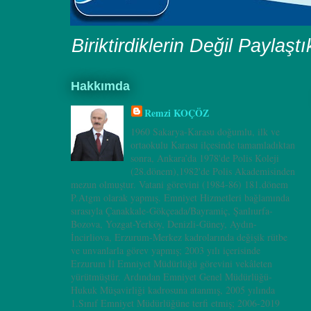
Biriktirdiklerin Değil Paylaşt
Hakkımda
Remzi KOÇÖZ
1960 Sakarya-Karasu doğumlu, ilk ve
ortaokulu Karasu ilçesinde tamamladıktan
sonra, Ankara’da 1978'de Polis Koleji
(28.dönem),1982'de Polis Akademisinden
mezun olmuştur. Vatani görevini (1984-86) 181.dönem
P.Atgm olarak yapmış. Emniyet Hizmetleri bağlamında
sırasıyla Çanakkale-Gökçeada/Bayramiç, Şanlıurfa-
Bozova, Yozgat-Yerköy, Denizli-Güney, Aydın-
İncirliova, Erzurum-Merkez kadrolarında değişik rütbe
ve unvanlarla görev yapmış; 2003 yılı içerisinde
Erzurum İl Emniyet Müdürlüğü görevini vekâleten
yürütmüştür. Ardından Emniyet Genel Müdürlüğü-
Hukuk Müşavirliği kadrosuna atanmış, 2005 yılında
1.Sınıf Emniyet Müdürlüğüne terfi etmiş; 2006-2019