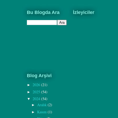
Bu Blogda Ara
İzleyiciler
Blog Arşivi
2026
(21)
►
2025
(54)
►
2024
(54)
▼
Aralık
(2)
►
Kasım
(1)
►