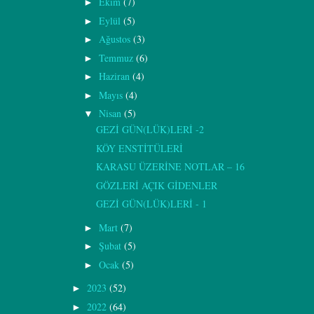
Ekim
(7)
►
Eylül
(5)
►
Ağustos
(3)
►
Temmuz
(6)
►
Haziran
(4)
►
Mayıs
(4)
►
Nisan
(5)
▼
GEZİ GÜN(LÜK)LERİ -2
KÖY ENSTİTÜLERİ
KARASU ÜZERİNE NOTLAR – 16
GÖZLERİ AÇIK GİDENLER
GEZİ GÜN(LÜK)LERİ - 1
Mart
(7)
►
Şubat
(5)
►
Ocak
(5)
►
2023
(52)
►
2022
(64)
►