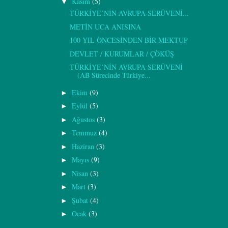
Kasım
(5)
▼
TÜRKİYE’NİN AVRUPA SERÜVENİ...
METİN UCA ANISINA
100 YIL ÖNCESİNDEN BİR MEKTUP
DEVLET / KURUMLAR / ÇÖKÜŞ
TÜRKİYE’NİN AVRUPA SERÜVENİ
(AB Sürecinde Türkiye...
Ekim
(9)
►
Eylül
(5)
►
Ağustos
(3)
►
Temmuz
(4)
►
Haziran
(3)
►
Mayıs
(9)
►
Nisan
(3)
►
Mart
(3)
►
Şubat
(4)
►
Ocak
(3)
►