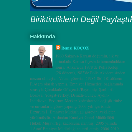
Biriktirdiklerin Değil Paylaşt
Hakkımda
Remzi KOÇÖZ
1960 Sakarya-Karasu doğumlu, ilk ve
ortaokulu Karasu ilçesinde tamamladıktan
sonra, Ankara’da 1978'de Polis Koleji
(28.dönem),1982'de Polis Akademisinden
mezun olmuştur. Vatani görevini (1984-86) 181.dönem
P.Atgm olarak yapmış. Emniyet Hizmetleri bağlamında
sırasıyla Çanakkale-Gökçeada/Bayramiç, Şanlıurfa-
Bozova, Yozgat-Yerköy, Denizli-Güney, Aydın-
İncirliova, Erzurum-Merkez kadrolarında değişik rütbe
ve unvanlarla görev yapmış; 2003 yılı içerisinde
Erzurum İl Emniyet Müdürlüğü görevini vekâleten
yürütmüştür. Ardından Emniyet Genel Müdürlüğü-
Hukuk Müşavirliği kadrosuna atanmış, 2005 yılında
1.Sınıf Emniyet Müdürlüğüne terfi etmiş; 2006-2019