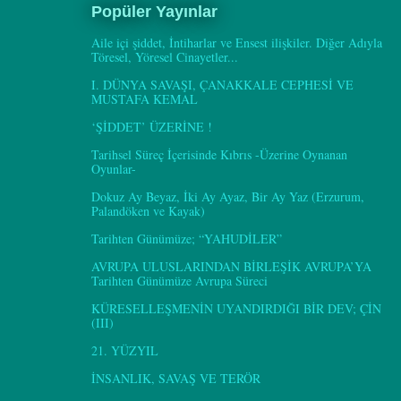
Popüler Yayınlar
Aile içi şiddet, İntiharlar ve Ensest ilişkiler. Diğer Adıyla
Töresel, Yöresel Cinayetler...
I. DÜNYA SAVAŞI, ÇANAKKALE CEPHESİ VE
MUSTAFA KEMAL
‘ŞİDDET’ ÜZERİNE !
Tarihsel Süreç İçerisinde Kıbrıs -Üzerine Oynanan
Oyunlar-
Dokuz Ay Beyaz, İki Ay Ayaz, Bir Ay Yaz (Erzurum,
Palandöken ve Kayak)
Tarihten Günümüze; “YAHUDİLER”
AVRUPA ULUSLARINDAN BİRLEŞİK AVRUPA’YA
Tarihten Günümüze Avrupa Süreci
KÜRESELLEŞMENİN UYANDIRDIĞI BİR DEV; ÇİN
(III)
21. YÜZYIL
İNSANLIK, SAVAŞ VE TERÖR