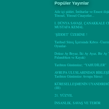
Popüler Yayınlar
Aile içi şiddet, İntiharlar ve Ensest iliş
Töresel, Yöresel Cinayetler...
I. DÜNYA SAVAŞI, ÇANAKKALE C
MUSTAFA KEMAL
‘ŞİDDET’ ÜZERİNE !
Tarihsel Süreç İçerisinde Kıbrıs -Üzer
Oyunlar-
Dokuz Ay Beyaz, İki Ay Ayaz, Bir Ay
Palandöken ve Kayak)
Tarihten Günümüze; “YAHUDİLER”
AVRUPA ULUSLARINDAN BİRLEŞİ
Tarihten Günümüze Avrupa Süreci
KÜRESELLEŞMENİN UYANDIRDIĞI
(III)
21. YÜZYIL
İNSANLIK, SAVAŞ VE TERÖR