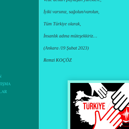
İyiki varsınız, sağolun/varolun,
Tüm Türkiye olarak,
İnsanlık adına müteşekkiriz…
(Ankara /19 Şubat 2023)
Remzi KOÇÖZ
N
NIŞMA
LAR