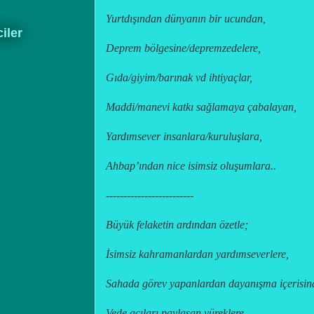
Yurtdışından dünyanın bir ucundan,
ciler
Deprem bölgesine/depremzedelere,
Gıda/giyim/barınak vd ihtiyaçlar,
Maddi/manevi katkı sağlamaya çabalayan,
Yardımsever insanlara/kuruluşlara,
Ahbap’ından nice isimsiz oluşumlara..
-------------------------
Büyük felaketin ardından özetle;
İsimsiz kahramanlardan yardımseverlere,
Sahada görev yapanlardan dayanışma içerisind
Vede acıları paylaşan yüreklere,