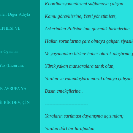
Koordinasyonu/düzeni sağlamaya çalışan
kiler. Diğer Adıyla
Kamu görevlilerine, Yerel yönetimlere,
EPHESİ VE
Askerinden Polisine tüm güvenlik birimlerine,
Halkın sorunlarına çare olmaya çalışan siyasil
ine Oynanan
Ve yaşananları bizlere haber olarak ulaştırma 
 Yaz (Erzurum,
Yürek yakan manzaralara tanık olan,
Yardım ve vatandaşlara moral olmaya çalışan
K AVRUPA’YA
Basın emekçilerine..
 BİR DEV; ÇİN
-----------------------------
Yaraların sarılması dayanışma açısından;
Yurdun dört bir tarafından,