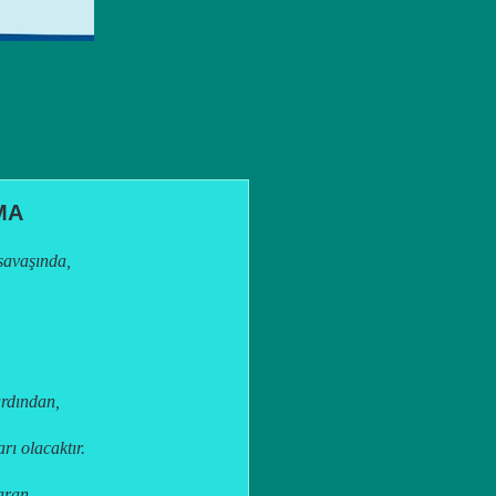
MA
 savaşında,
ardından,
rı olacaktır.
aran,