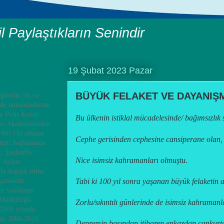
il Paylaştıkların Senindir
19 Şubat 2023 Pazar
ğumlu, ilk ve
BÜYÜK FELAKET VE DAYANIŞ
nde tamamladıktan
e Polis Koleji
Bu ülkenin istiklal mücadelesinde/ bağımsızlık
is Akademisinden
4-86) 181.dönem
Cephe gerisinden cephesine cansiperane olan,
leri bağlamında
, Şanlıurfa-
Nice isimsiz kahramanları olmuştu.
, Aydın-
a değişik rütbe
çerisinde
Tabi ki 100 yıl sonra yaşanan büyük felaketin 
i vekâleten
 Müdürlüğü-
Zorlu/sıkıntılı günlerinde de isimsiz kahramanla
2005 yılında
iş; 2006-2019
Depremin başından itibaren enkazdan cankurt