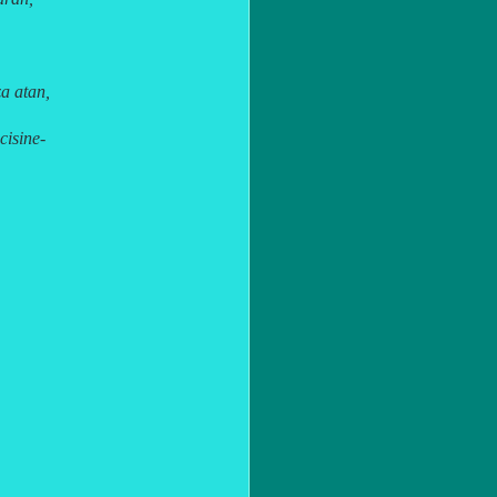
a atan,
cisine-