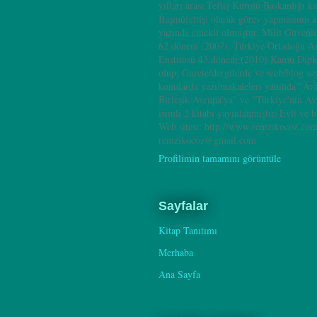
yılları arası Teftiş Kurulu Başkanlığı k
Başmüfettişi olarak görev yapmasının 
yazında emekli olmuştur. Milli Güvenl
62.dönem (2007), Türkiye Ortadoğu A
Enstitüsü 43.dönem (2010) Kamu Dipl
olup; Gazete/dergilerde ve web/blog sa
konularda yazı/makaleleri yanında "Av
Birleşik Avrupa'ya" ve "Türkiye'nin A
isimli 2 kitabı yayınlanmıştır. Evli ve b
Web sitesi: http://www.remzikocoz.com
remzikocoz@gmail.com
Profilimin tamamını görüntüle
Sayfalar
Kitap Tanıtımı
Merhaba
Ana Sayfa