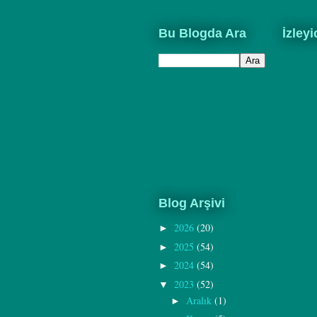
Bu Blogda Ara
İzleyi
Blog Arşivi
2026
(20)
►
2025
(54)
►
2024
(54)
►
2023
(52)
▼
Aralık
(1)
►