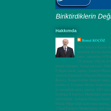
Biriktirdiklerin Değ
Hakkımda
Remzi KOÇÖZ
1960 Sakarya-Karasu do
ortaokulu Karasu ilçesi
sonra, Ankara’da 1978'd
(28.dönem),1982'de Pol
mezun olmuştur. Vatani görevini (198
P.Atgm olarak yapmış. Emniyet Hizmet
sırasıyla Çanakkale-Gökçeada/Bayramiç
Bozova, Yozgat-Yerköy, Denizli-Güney
İncirliova, Erzurum-Merkez kadrolarınd
ve unvanlarla görev yapmış; 2003 yılı i
Erzurum İl Emniyet Müdürlüğü görevin
yürütmüştür. Ardından Emniyet Genel
Hukuk Müşavirliği kadrosuna atanmış, 
1.Sınıf Emniyet Müdürlüğüne terfi etm