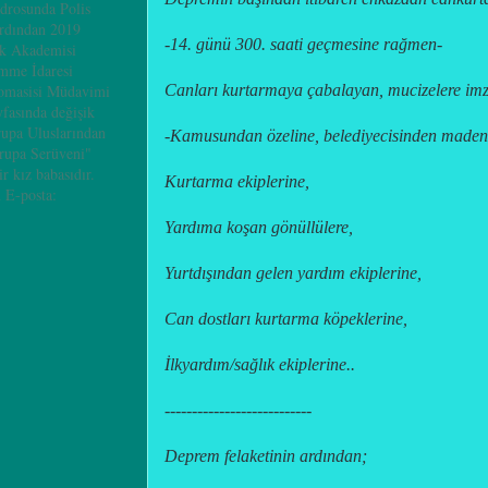
adrosunda Polis
ardından 2019
-14. günü 300. saati geçmesine rağmen-
ik Akademisi
mme İdaresi
Canları kurtarmaya çabalayan, mucizelere imz
omasisi Müdavimi
yfasında değişik
rupa Uluslarından
-Kamusundan özeline, belediyecisinden maden
vrupa Serüveni"
ir kız babasıdır.
Kurtarma ekiplerine,
 E-posta:
Yardıma koşan gönüllülere,
Yurtdışından gelen yardım ekiplerine,
Can dostları kurtarma köpeklerine,
İlkyardım/sağlık ekiplerine..
---------------------------
Deprem felaketinin ardından;