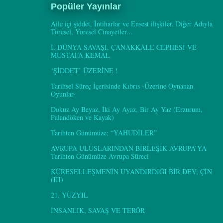
Popüler Yayınlar
Aile içi şiddet, İntiharlar ve Ensest ilişkiler. Diğer Adıyla
Töresel, Yöresel Cinayetler...
I. DÜNYA SAVAŞI, ÇANAKKALE CEPHESİ VE
MUSTAFA KEMAL
‘ŞİDDET’ ÜZERİNE !
Tarihsel Süreç İçerisinde Kıbrıs -Üzerine Oynanan
Oyunlar-
Dokuz Ay Beyaz, İki Ay Ayaz, Bir Ay Yaz (Erzurum,
Palandöken ve Kayak)
Tarihten Günümüze; “YAHUDİLER”
AVRUPA ULUSLARINDAN BİRLEŞİK AVRUPA’YA
Tarihten Günümüze Avrupa Süreci
KÜRESELLEŞMENİN UYANDIRDIĞI BİR DEV; ÇİN
(III)
21. YÜZYIL
İNSANLIK, SAVAŞ VE TERÖR