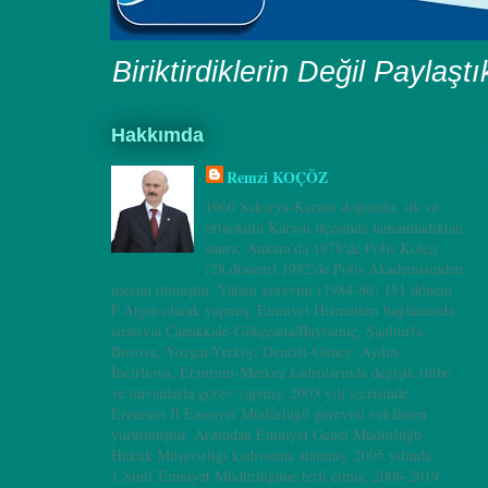
Biriktirdiklerin Değil Paylaşt
Hakkımda
Remzi KOÇÖZ
1960 Sakarya-Karasu doğumlu, ilk ve
ortaokulu Karasu ilçesinde tamamladıktan
sonra, Ankara’da 1978'de Polis Koleji
(28.dönem),1982'de Polis Akademisinden
mezun olmuştur. Vatani görevini (1984-86) 181.dönem
P.Atgm olarak yapmış. Emniyet Hizmetleri bağlamında
sırasıyla Çanakkale-Gökçeada/Bayramiç, Şanlıurfa-
Bozova, Yozgat-Yerköy, Denizli-Güney, Aydın-
İncirliova, Erzurum-Merkez kadrolarında değişik rütbe
ve unvanlarla görev yapmış; 2003 yılı içerisinde
Erzurum İl Emniyet Müdürlüğü görevini vekâleten
yürütmüştür. Ardından Emniyet Genel Müdürlüğü-
Hukuk Müşavirliği kadrosuna atanmış, 2005 yılında
1.Sınıf Emniyet Müdürlüğüne terfi etmiş; 2006-2019