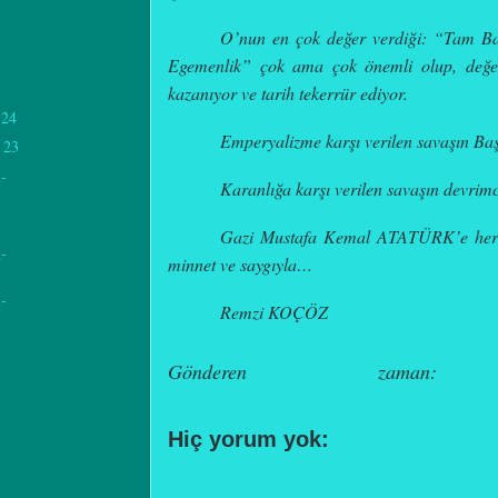
O’nun en çok değer verdiği
:
“
Tam Bağ
Egemenlik”
ç
ok ama çok önemli olup, değe
kazanıyor ve tarih tekerrür ediyor.
24
Emperyalizme karşı verilen savaşın Ba
 23
-
Karanlığa karşı verilen savaşın devrimc
Gazi Mustafa Kemal ATATÜRK’e her g
-
minnet ve saygıyla…
-
Remzi KOÇÖZ
Gönderen
Remzi KOÇÖZ
zaman:
09:05
Hiç yorum yok:
Yorum Gönder