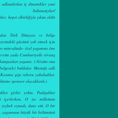
k adlandırılan iç dinamikler yani
Saltanatçılar/
er; hepsi elbirliğiyle yıkım ekibi
dından Türk Dünyası ve bölge
erindeki gücünü yok etmek için
arı minvalinde-
özel yaşamını öne
evrim yada Cumhuriyetle rövanş
kumpasları yaşanır.
(-S
özüm ona
 belgeselci buldular.
Mustafa adlı
 Kasıma gişe rekoru yakaladılar.
filmine sponsor olacaklardı.)
lısı gizlisi yoktu. Padişahlar
ü içerlerken, O ise milletinin
 zeybek oynadı, dans etti. O bir
da, yaşamının büyük bir bölümünü