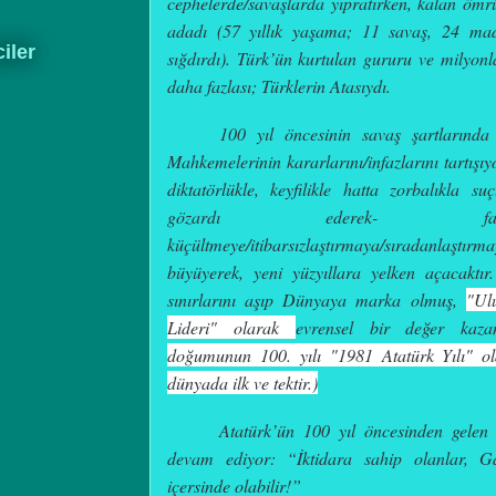
cephelerde/savaşlarda yıpratırken, kalan ömr
adadı
(57 yıllık yaşama; 11 savaş, 24 mad
ciler
sığdırdı).
Türk’ün kurtulan gururu
ve
milyonl
daha fazlası; Türklerin Atasıydı.
100 yıl öncesinin savaş şartlarında
Mahkemelerinin kararlarını/infazlarını tartışı
d
iktatörlükle, keyfilikle hatta zorbalıkla s
gözardı ederek-
f
küçültmeye/itibarsızlaştırmaya/sıradanlaş
büyüyerek, yeni yüzyıllara yelken açacaktır
sınırlarını aşıp Dünyaya marka olmuş,
"Ul
Lideri" olarak
evrensel bir değer kazan
doğumunun 100. yılı "1981 Atatürk Yılı" ola
dünyada ilk ve tektir.
)
Atatürk’ün 100 yıl öncesinden gelen s
devam ediyor:
“İktidara sahip olanlar, G
içersinde olabilir!”