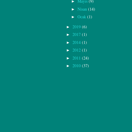
Mayıs
(9)
►
Nisan
(14)
►
Ocak
(1)
►
2019
(6)
►
2017
(1)
►
2014
(1)
►
2012
(1)
►
2011
(24)
►
2010
(37)
►