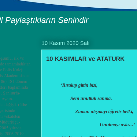
il Paylaştıkların Senindir
10 Kasım 2020 Salı
ğumlu, ilk ve
10 KASIMLAR ve ATATÜRK
nde tamamladıktan
e Polis Koleji
is Akademisinden
4-86) 181.dönem
‘
Bırakıp gittin bizi,
leri bağlamında
, Şanlıurfa-
Seni unuttuk sanma.
, Aydın-
a değişik rütbe
çerisinde
Zaman alışmayı öğretir belki,
i vekâleten
 Müdürlüğü-
Unutmayı asla…’
2005 yılında
iş; 2006-2019