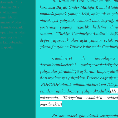
10 Kasımlar Türk Ulusunun özel b
adrosunda Polis
kurucusu Büyük Önder Mustafa Kemal
Atatü
ardından 2019
ik Akademisi
tutmak/ağlamak zamanı değil, anlamak ve çalı
mme İdaresi
olarak çok çalışmak, emaneti olan bayrağı da
omasisi Müdavimi
gösterdiği çağdaş uygarlık hedefine durm
yfasında değişik
rupa Uluslarından
zamanı. “Türkiye-Cumhuriyet-Atatürk” bağ
vrupa Serüveni"
değin yaşayacak olan üçlü yapının ortak pa
ir kız babasıdır.
çıkardığınızda ne Türkiye kalır ne de Cumhuriy
 E-posta:
Cumhuriyet ile hesaplaşma 
devrimlerini/ilkelerini yozlaştırarak/değişt
çalışmalar yürütüldüğü aşikardır. Emperyalist
ile parçalamaya çalıştıkları Türkiye coğrafyas
-BOP/GOP olarak adlandırdıkları Yeni Düny
yeniden yapılandırmaya çalışmaktadırlar.
(
Med
noktasında, Türkiye’nin Atatürk’ü red
önerilmekte!
)
Bu kez askeri güç olarak savaşmalar