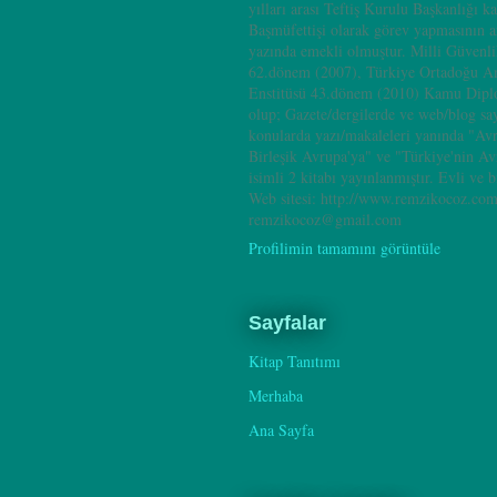
yılları arası Teftiş Kurulu Başkanlığı k
Başmüfettişi olarak görev yapmasının 
yazında emekli olmuştur. Milli Güvenl
62.dönem (2007), Türkiye Ortadoğu A
Enstitüsü 43.dönem (2010) Kamu Dipl
olup; Gazete/dergilerde ve web/blog sa
konularda yazı/makaleleri yanında "Av
Birleşik Avrupa'ya" ve "Türkiye'nin A
isimli 2 kitabı yayınlanmıştır. Evli ve b
Web sitesi: http://www.remzikocoz.com
remzikocoz@gmail.com
Profilimin tamamını görüntüle
Sayfalar
Kitap Tanıtımı
Merhaba
Ana Sayfa