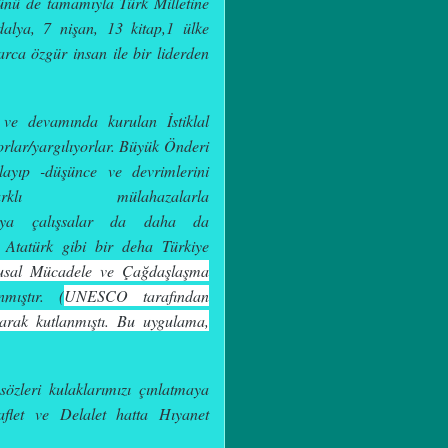
ünü de tamamıyla Türk Milletine
alya, 7 nişan, 13 kitap,1 ülke
arca özgür insan ile bir liderden
 ve devamında kurulan İstiklal
yorlar/yargılıyorlar. Büyük Önderi
uçlayıp
-düşünce ve devrimlerini
arklı mülahazalarla
tırmaya çalışsalar da daha da
. Atatürk gibi bir deha Türkiye
usal Mücadele ve Çağdaşlaşma
mıştır.
(
UNESCO tarafından
rak kutlanmıştı.
Bu uygulama,
özleri kulaklarımızı çınlatmaya
aflet ve Delalet hatta Hıyanet