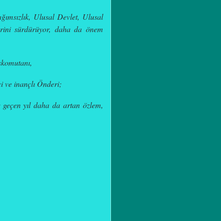
ımsızlık, Ulusal Devlet, Ulusal
rini sürdürüyor, daha da önem
şkomutanı,
i ve inançlı Önderi;
eçen yıl daha da artan özlem,