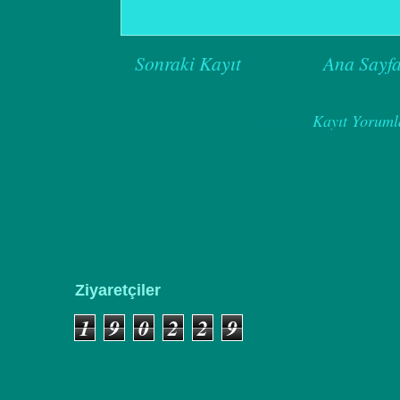
Sonraki Kayıt
Ana Sayf
Kaydol:
Kayıt Yoruml
Ziyaretçiler
1
9
0
2
2
9