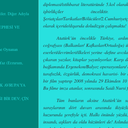
diplomasi/istihbarat literatüründe 5.kol olara
işbirlikçiler
önceliktir.
kiler. Diğer Adıyla
Şeriatçılar/Tarikatlar/Bölücüler/2.Cumhuriyetçil
olarak içeride/dışarıda doludizgin çalışmakta!
EPHESİ VE
Atatürk’ün öncelikle Türkiye, ar
coğrafyası (
Balkanlar/ Kafkaslar/Ortadoğu)
üz
ine Oynanan
eserleri/devrimleri/ilkeleri yerine
-define avcıl
çıkaran
yazılar, kitaplar yayınlıyorlar.
Karşı d
 Yaz (Erzurum,
bağlamında Ergenekon/Balyoz operasyonları/ 
tarafsızlık, özgürlük, demokrasi havarisi
- bir
bir film yaptırıp 2008 yılında 29 Ekimden 10
K AVRUPA’YA
Bu filme imza atanlar, sonrasında Saidi Nursi 
 BİR DEV; ÇİN
Tüm bunların aksine Atatürk’ün sak
saraylarının dört duvarı arasında ikiyüzl
huzurunda şerefiyle içti. Halkı önünde yüzdü,
insandı, aşkları da oldu hüzünleri de! Aslın