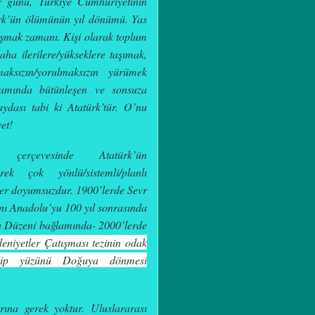
ir günü,
Türkiye Cumhuriyetinin
rk’ün ölümünün yıl dönümü. Yas
şmak zamanı. Kişi olarak toplum
ha ilerilere/yükseklere taşımak,
aksızın/yorulmaksızın yürümek
lamında bütünleşen ve sonsuza
ydası tabi ki Atatürk’tür. O’nu
et!
çerçevesinde Atatürk’ün
irerek çok yönlü/sistemli/planlı
ler doyumsuzdur. 1900’lerde Sevr
ını Anadolu’yu 100 yıl sonrasında
a Düzeni bağlamında-
2000’lerde
eniyetler Çatışması tezinin odak
dedip yüzünü Doğuya dönmesi
ına gerek yoktur.
Uluslararası