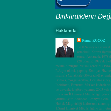
Biriktirdiklerin Değ
Hakkımda
Remzi KOÇÖZ
1960 Sakarya-Karasu do
ortaokulu Karasu ilçesi
sonra, Ankara’da 1978'd
(28.dönem),1982'de Pol
mezun olmuştur. Vatani görevini (198
P.Atgm olarak yapmış. Emniyet Hizmet
sırasıyla Çanakkale-Gökçeada/Bayramiç
Bozova, Yozgat-Yerköy, Denizli-Güney
İncirliova, Erzurum-Merkez kadrolarınd
ve unvanlarla görev yapmış; 2003 yılı i
Erzurum İl Emniyet Müdürlüğü görevin
yürütmüştür. Ardından Emniyet Genel
Hukuk Müşavirliği kadrosuna atanmış, 
1.Sınıf Emniyet Müdürlüğüne terfi etm