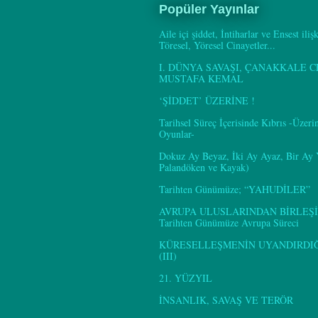
Popüler Yayınlar
Aile içi şiddet, İntiharlar ve Ensest iliş
Töresel, Yöresel Cinayetler...
I. DÜNYA SAVAŞI, ÇANAKKALE C
MUSTAFA KEMAL
‘ŞİDDET’ ÜZERİNE !
Tarihsel Süreç İçerisinde Kıbrıs -Üzer
Oyunlar-
Dokuz Ay Beyaz, İki Ay Ayaz, Bir Ay
Palandöken ve Kayak)
Tarihten Günümüze; “YAHUDİLER”
AVRUPA ULUSLARINDAN BİRLEŞİ
Tarihten Günümüze Avrupa Süreci
KÜRESELLEŞMENİN UYANDIRDIĞI
(III)
21. YÜZYIL
İNSANLIK, SAVAŞ VE TERÖR