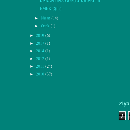
KARANTİNA GÜN(LÜK)LERİ - 4
EMEK (Şiir)
Nisan
(14)
►
Ocak
(1)
►
2019
(6)
►
2017
(1)
►
2014
(1)
►
2012
(1)
►
2011
(24)
►
2010
(37)
►
Ziya
1