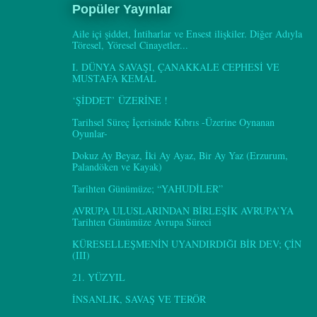
Popüler Yayınlar
Aile içi şiddet, İntiharlar ve Ensest ilişkiler. Diğer Adıyla
Töresel, Yöresel Cinayetler...
I. DÜNYA SAVAŞI, ÇANAKKALE CEPHESİ VE
MUSTAFA KEMAL
‘ŞİDDET’ ÜZERİNE !
Tarihsel Süreç İçerisinde Kıbrıs -Üzerine Oynanan
Oyunlar-
Dokuz Ay Beyaz, İki Ay Ayaz, Bir Ay Yaz (Erzurum,
Palandöken ve Kayak)
Tarihten Günümüze; “YAHUDİLER”
AVRUPA ULUSLARINDAN BİRLEŞİK AVRUPA’YA
Tarihten Günümüze Avrupa Süreci
KÜRESELLEŞMENİN UYANDIRDIĞI BİR DEV; ÇİN
(III)
21. YÜZYIL
İNSANLIK, SAVAŞ VE TERÖR