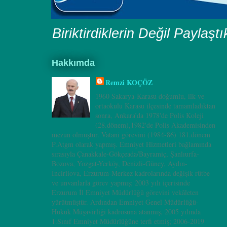
Biriktirdiklerin Değil Paylaşt
Hakkımda
Remzi KOÇÖZ
1960 Sakarya-Karasu doğumlu, ilk ve
ortaokulu Karasu ilçesinde tamamladıktan
sonra, Ankara’da 1978'de Polis Koleji
(28.dönem),1982'de Polis Akademisinden
mezun olmuştur. Vatani görevini (1984-86) 181.dönem
P.Atgm olarak yapmış. Emniyet Hizmetleri bağlamında
sırasıyla Çanakkale-Gökçeada/Bayramiç, Şanlıurfa-
Bozova, Yozgat-Yerköy, Denizli-Güney, Aydın-
İncirliova, Erzurum-Merkez kadrolarında değişik rütbe
ve unvanlarla görev yapmış; 2003 yılı içerisinde
Erzurum İl Emniyet Müdürlüğü görevini vekâleten
yürütmüştür. Ardından Emniyet Genel Müdürlüğü-
Hukuk Müşavirliği kadrosuna atanmış, 2005 yılında
1.Sınıf Emniyet Müdürlüğüne terfi etmiş; 2006-2019