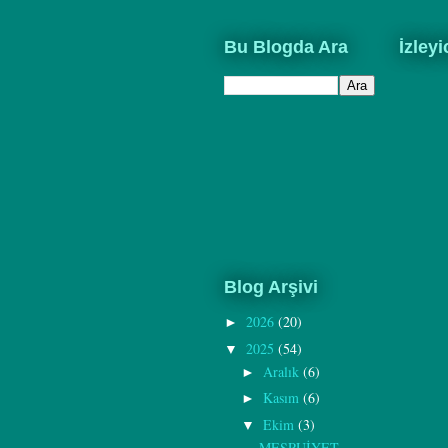
Bu Blogda Ara
İzleyi
Blog Arşivi
2026
(20)
►
2025
(54)
▼
Aralık
(6)
►
Kasım
(6)
►
Ekim
(3)
▼
MEŞRUİYET