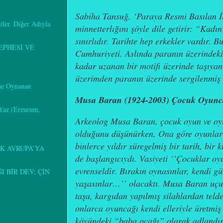
Sabiha Tansuğ, ‘Paraya Resmi Basılan İ
kiler. Diğer Adıyla
minnetterlığını şöyle dile getirir:
“Kadın 
sınırlıdır. Tarihte hep erkekler vardır. B
EPHESİ VE
Cumhuriyeti. Aslında paranın üzerindeki
kadar uzanan bir motifi
üzerinde taşıyan 
üzerimden paranın üzerinde sergilenmiş
ine Oynanan
Musa Baran (1924-2003) Çocuk Oyunca
 Yaz (Erzurum,
Arkeolog Musa Baran, çocuk oyun ve oyu
olduğunu düşünürken, Ona göre oyunlar
binlerce yıldır süregelmiş bir tarih, bir
K AVRUPA’YA
de başlangıcıydı. Vasiyeti ‘’Çocuklar oy
evrenseldir. Bırakın oynasınlar, kendi gü
 BİR DEV; ÇİN
yaşasınlar…’’ olacaktı. Musa Baran uç
taşa, kargıdan yapılmış silahlardan tel
onlarca oyuncağı kendi elleriyle üretmiş
köyündeki “baba ocağı” olarak adlandırd