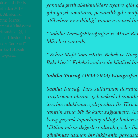
adrosunda Polis
yanında festival/etkinliklere tiyatro gibi
ardından 2019
gibi güzel sanatlara, pastacılık gibi mutf
ik Akademisi
atölyelere ev sahipliği yapan evrensel b
mme İdaresi
omasisi Müdavimi
yfasında değişik
“Sabiha Tansuğ/Etnoğrafya ve Musa Ba
rupa Uluslarından
Müzeleri yanında,
vrupa Serüveni"
ir kız babasıdır.
“Zehra Müfit Saner/Kitre Bebek ve Nurg
 E-posta:
Bebekleri” Koleksiyonları ile kültürel bir
Sabiha Tansuğ (1933-2023) Etnografya
Sabiha Tansuğ, Türk kültürünün derinlik
araştırmacı olarak; geleneksel el sanatla
üzerine odaklanan çalışmaları ile Türk 
tanıtılmasına büyük katkı sağlamıştır. A
karış gezerek toparlamış olduğu binlerce
kültürel miras değerleri olarak gözler ö
günümüze uzanan bir hikâyenin parçasıd