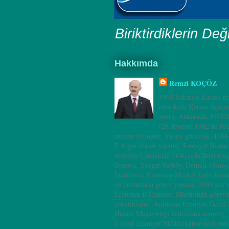
Biriktirdiklerin Değ
Hakkımda
Remzi KOÇÖZ
1960 Sakarya-Karasu do
ortaokulu Karasu ilçesi
sonra, Ankara’da 1978'd
(28.dönem),1982'de Pol
mezun olmuştur. Vatani görevini (198
P.Atgm olarak yapmış. Emniyet Hizmet
sırasıyla Çanakkale-Gökçeada/Bayramiç
Bozova, Yozgat-Yerköy, Denizli-Güney
İncirliova, Erzurum-Merkez kadrolarınd
ve unvanlarla görev yapmış; 2003 yılı i
Erzurum İl Emniyet Müdürlüğü görevin
yürütmüştür. Ardından Emniyet Genel
Hukuk Müşavirliği kadrosuna atanmış, 
1.Sınıf Emniyet Müdürlüğüne terfi etm