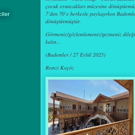
çocuk oyuncakları müzesine dönüştürmü
7’den 70’e herkesle paylaşırken Bademle
ciler
dönüştürmüştür.
Görmeniz/gözlemlemeniz/gezmeniz dileği
kalın…
(Bademler / 27 Eylül 2025)
Remzi Koçöz