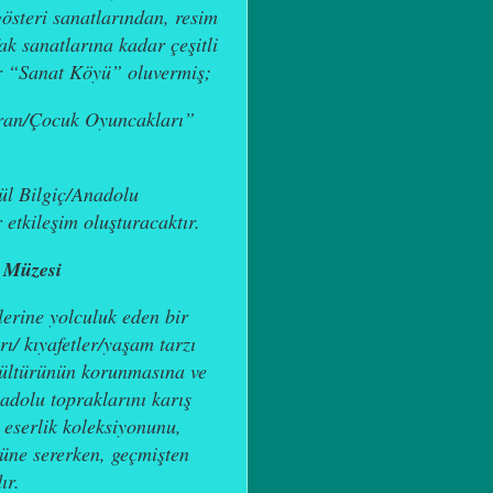
 gösteri sanatlarından, resim
ak sanatlarına kadar çeşitli
ir “Sanat Köyü” oluvermiş;
ran/Çocuk Oyuncakları”
ül Bilgiç/Anadolu
 etkileşim oluşturacaktır.
 Müzesi
lerine yolculuk eden bir
rı/ kıyafetler/yaşam tarzı
kültürünün korunmasına ve
nadolu topraklarını karış
 eserlik koleksiyonunu,
nüne sererken, geçmişten
ır.