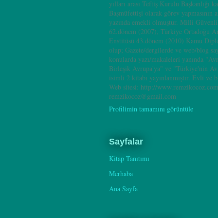
yılları arası Teftiş Kurulu Başkanlığı k
Başmüfettişi olarak görev yapmasının 
yazında emekli olmuştur. Milli Güvenl
62.dönem (2007), Türkiye Ortadoğu A
Enstitüsü 43.dönem (2010) Kamu Dipl
olup; Gazete/dergilerde ve web/blog sa
konularda yazı/makaleleri yanında "Av
Birleşik Avrupa'ya" ve "Türkiye'nin A
isimli 2 kitabı yayınlanmıştır. Evli ve b
Web sitesi: http://www.remzikocoz.com
remzikocoz@gmail.com
Profilimin tamamını görüntüle
Sayfalar
Kitap Tanıtımı
Merhaba
Ana Sayfa