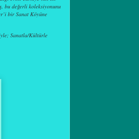
ş,
b
u değerli koleksiyonunu
r’i bir Sanat Köyüne
yle; Sanatla/Kültürle