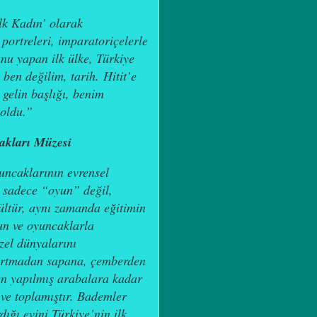
lk Kadın’ olarak
portreleri, imparatoriçelerle
unu yapan ilk ülke, Türkiye
 ben değilim, tarih.
Hitit’e
gelin başlığı, benim
 oldu.”
kları Müzesi
ncaklarının evrensel
 sadece “oyun” değil,
 kültür, aynı zamanda eğitimin
un ve oyuncaklarla
zel dünyalarını
urtmadan sapana, çemberden
den yapılmış arabalara kadar
 ve toplamıştır. Bademler
ığı evini Türkiye’nin ilk