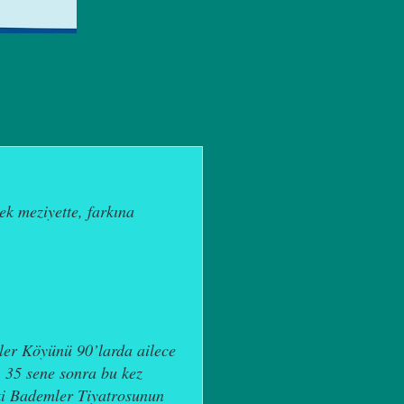
ek meziyette, farkına
ler Köyünü 90’larda ailece
. 35 sene sonra bu kez
i Bademler Tiyatrosunun