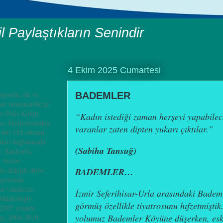
il Paylaştıkların Senindir
4 Ekim 2025 Cumartesi
ğumlu, ilk ve
BADEMLER
nde tamamladıktan
e Polis Koleji
“Kadın istediği zaman herşeyi yapabilec
is Akademisinden
varanlar zaten dipten yukarı çıktılar.”
4-86) 181.dönem
leri bağlamında
(Sabiha Tansuğ)
, Şanlıurfa-
, Aydın-
a değişik rütbe
BADEMLER…
çerisinde
i vekâleten
İzmir Seferihisar-Urla arasındaki Badem
 Müdürlüğü-
görmüş özellikle tiyatrosunu hıfzetmiştik
2005 yılında
yolumuz Bademler Köyüne düşerken, esk
iş; 2006-2019