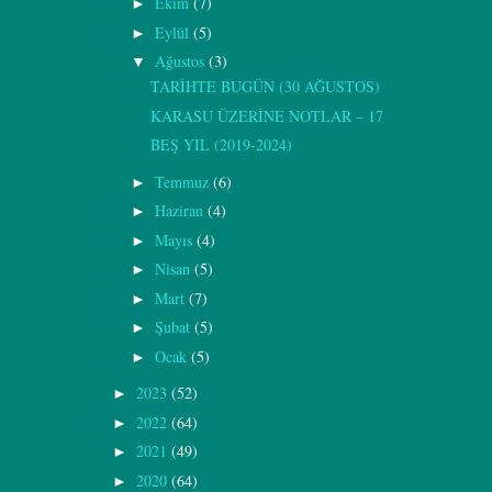
Ekim
(7)
►
Eylül
(5)
►
Ağustos
(3)
▼
TARİHTE BUGÜN (30 AĞUSTOS)
KARASU ÜZERİNE NOTLAR – 17
BEŞ YIL (2019-2024)
Temmuz
(6)
►
Haziran
(4)
►
Mayıs
(4)
►
Nisan
(5)
►
Mart
(7)
►
Şubat
(5)
►
Ocak
(5)
►
2023
(52)
►
2022
(64)
►
2021
(49)
►
2020
(64)
►