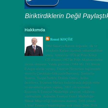
Biriktirdiklerin Değil Paylaşt
Hakkımda
Remzi KOÇÖZ
1960 Sakarya-Karasu doğumlu, ilk ve
ortaokulu Karasu ilçesinde tamamladıktan
sonra, Ankara’da 1978'de Polis Koleji
(28.dönem),1982'de Polis Akademisinden
mezun olmuştur. Vatani görevini (1984-86) 181.dönem
P.Atgm olarak yapmış. Emniyet Hizmetleri bağlamında
sırasıyla Çanakkale-Gökçeada/Bayramiç, Şanlıurfa-
Bozova, Yozgat-Yerköy, Denizli-Güney, Aydın-
İncirliova, Erzurum-Merkez kadrolarında değişik rütbe
ve unvanlarla görev yapmış; 2003 yılı içerisinde
Erzurum İl Emniyet Müdürlüğü görevini vekâleten
yürütmüştür. Ardından Emniyet Genel Müdürlüğü-
Hukuk Müşavirliği kadrosuna atanmış, 2005 yılında
1.Sınıf Emniyet Müdürlüğüne terfi etmiş; 2006-2019