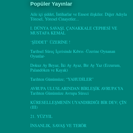
Popüler Yayınlar
Aile içi şiddet, İntiharlar ve Ensest ilişkiler. Diğer Adıyla
Töresel, Yöresel Cinayetler...
I. DÜNYA SAVAŞI, ÇANAKKALE CEPHESİ VE
MUSTAFA KEMAL
‘ŞİDDET’ ÜZERİNE !
Tarihsel Süreç İçerisinde Kıbrıs -Üzerine Oynanan
Oyunlar-
Dokuz Ay Beyaz, İki Ay Ayaz, Bir Ay Yaz (Erzurum,
Palandöken ve Kayak)
Tarihten Günümüze; “YAHUDİLER”
AVRUPA ULUSLARINDAN BİRLEŞİK AVRUPA’YA
Tarihten Günümüze Avrupa Süreci
KÜRESELLEŞMENİN UYANDIRDIĞI BİR DEV; ÇİN
(III)
21. YÜZYIL
İNSANLIK, SAVAŞ VE TERÖR