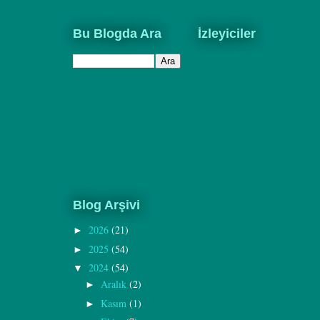
Bu Blogda Ara
İzleyiciler
Blog Arşivi
2026
(21)
►
2025
(54)
►
2024
(54)
▼
Aralık
(2)
►
Kasım
(1)
►