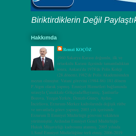
Biriktirdiklerin Değil Paylaşt
Hakkımda
Remzi KOÇÖZ
1960 Sakarya-Karasu doğumlu, ilk ve
ortaokulu Karasu ilçesinde tamamladıktan
sonra, Ankara’da 1978'de Polis Koleji
(28.dönem),1982'de Polis Akademisinden
mezun olmuştur. Vatani görevini (1984-86) 181.dönem
P.Atgm olarak yapmış. Emniyet Hizmetleri bağlamında
sırasıyla Çanakkale-Gökçeada/Bayramiç, Şanlıurfa-
Bozova, Yozgat-Yerköy, Denizli-Güney, Aydın-
İncirliova, Erzurum-Merkez kadrolarında değişik rütbe
ve unvanlarla görev yapmış; 2003 yılı içerisinde
Erzurum İl Emniyet Müdürlüğü görevini vekâleten
yürütmüştür. Ardından Emniyet Genel Müdürlüğü-
Hukuk Müşavirliği kadrosuna atanmış, 2005 yılında
1.Sınıf Emniyet Müdürlüğüne terfi etmiş; 2006-2019