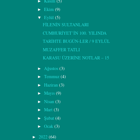
Kasım
(5)
►
Ekim
(9)
►
Eylül
(5)
▼
FİLENİN SULTANLARI
CUMHURİYET’İN 100. YILINDA
TARİHTE BUGÜN-LER / 9 EYLÜL
MUZAFFER TATLI
KARASU ÜZERİNE NOTLAR – 15
Ağustos
(3)
►
Temmuz
(4)
►
Haziran
(3)
►
Mayıs
(9)
►
Nisan
(3)
►
Mart
(3)
►
Şubat
(4)
►
Ocak
(3)
►
2022
(64)
►