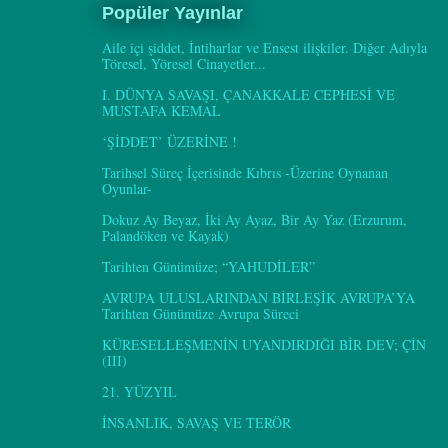
Popüler Yayınlar
Aile içi şiddet, İntiharlar ve Ensest ilişkiler. Diğer Adıyla
Töresel, Yöresel Cinayetler...
I. DÜNYA SAVAŞI, ÇANAKKALE CEPHESİ VE
MUSTAFA KEMAL
‘ŞİDDET’ ÜZERİNE !
Tarihsel Süreç İçerisinde Kıbrıs -Üzerine Oynanan
Oyunlar-
Dokuz Ay Beyaz, İki Ay Ayaz, Bir Ay Yaz (Erzurum,
Palandöken ve Kayak)
Tarihten Günümüze; “YAHUDİLER”
AVRUPA ULUSLARINDAN BİRLEŞİK AVRUPA’YA
Tarihten Günümüze Avrupa Süreci
KÜRESELLEŞMENİN UYANDIRDIĞI BİR DEV; ÇİN
(III)
21. YÜZYIL
İNSANLIK, SAVAŞ VE TERÖR