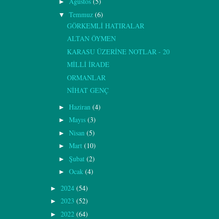
Ağustos
(5)
►
Temmuz
(6)
▼
GÖRKEMLİ HATIRALAR
ALTAN ÖYMEN
KARASU ÜZERİNE NOTLAR - 20
MİLLİ İRADE
ORMANLAR
NİHAT GENÇ
Haziran
(4)
►
Mayıs
(3)
►
Nisan
(5)
►
Mart
(10)
►
Şubat
(2)
►
Ocak
(4)
►
2024
(54)
►
2023
(52)
►
2022
(64)
►