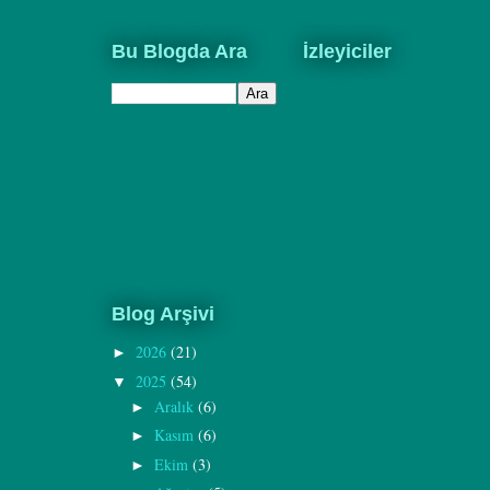
Bu Blogda Ara
İzleyiciler
Blog Arşivi
2026
(21)
►
2025
(54)
▼
Aralık
(6)
►
Kasım
(6)
►
Ekim
(3)
►