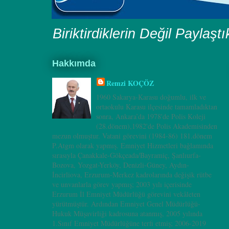
Biriktirdiklerin Değil Paylaşt
Hakkımda
Remzi KOÇÖZ
1960 Sakarya-Karasu doğumlu, ilk ve
ortaokulu Karasu ilçesinde tamamladıktan
sonra, Ankara’da 1978'de Polis Koleji
(28.dönem),1982'de Polis Akademisinden
mezun olmuştur. Vatani görevini (1984-86) 181.dönem
P.Atgm olarak yapmış. Emniyet Hizmetleri bağlamında
sırasıyla Çanakkale-Gökçeada/Bayramiç, Şanlıurfa-
Bozova, Yozgat-Yerköy, Denizli-Güney, Aydın-
İncirliova, Erzurum-Merkez kadrolarında değişik rütbe
ve unvanlarla görev yapmış; 2003 yılı içerisinde
Erzurum İl Emniyet Müdürlüğü görevini vekâleten
yürütmüştür. Ardından Emniyet Genel Müdürlüğü-
Hukuk Müşavirliği kadrosuna atanmış, 2005 yılında
1.Sınıf Emniyet Müdürlüğüne terfi etmiş; 2006-2019