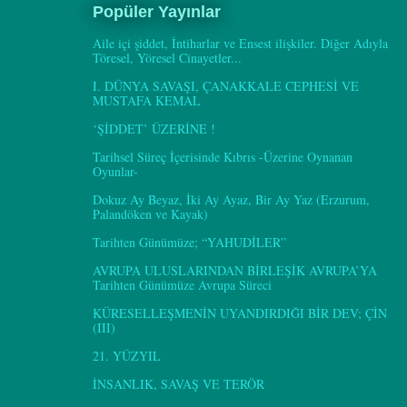
Popüler Yayınlar
Aile içi şiddet, İntiharlar ve Ensest ilişkiler. Diğer Adıyla
Töresel, Yöresel Cinayetler...
I. DÜNYA SAVAŞI, ÇANAKKALE CEPHESİ VE
MUSTAFA KEMAL
‘ŞİDDET’ ÜZERİNE !
Tarihsel Süreç İçerisinde Kıbrıs -Üzerine Oynanan
Oyunlar-
Dokuz Ay Beyaz, İki Ay Ayaz, Bir Ay Yaz (Erzurum,
Palandöken ve Kayak)
Tarihten Günümüze; “YAHUDİLER”
AVRUPA ULUSLARINDAN BİRLEŞİK AVRUPA’YA
Tarihten Günümüze Avrupa Süreci
KÜRESELLEŞMENİN UYANDIRDIĞI BİR DEV; ÇİN
(III)
21. YÜZYIL
İNSANLIK, SAVAŞ VE TERÖR