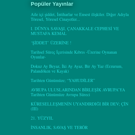
Popüler Yayınlar
Aile içi şiddet, İntiharlar ve Ensest ilişkiler. Diğer Adıyla
Töresel, Yöresel Cinayetler...
I. DÜNYA SAVAŞI, ÇANAKKALE CEPHESİ VE
MUSTAFA KEMAL
‘ŞİDDET’ ÜZERİNE !
Tarihsel Süreç İçerisinde Kıbrıs -Üzerine Oynanan
Oyunlar-
Dokuz Ay Beyaz, İki Ay Ayaz, Bir Ay Yaz (Erzurum,
Palandöken ve Kayak)
Tarihten Günümüze; “YAHUDİLER”
AVRUPA ULUSLARINDAN BİRLEŞİK AVRUPA’YA
Tarihten Günümüze Avrupa Süreci
KÜRESELLEŞMENİN UYANDIRDIĞI BİR DEV; ÇİN
(III)
21. YÜZYIL
İNSANLIK, SAVAŞ VE TERÖR