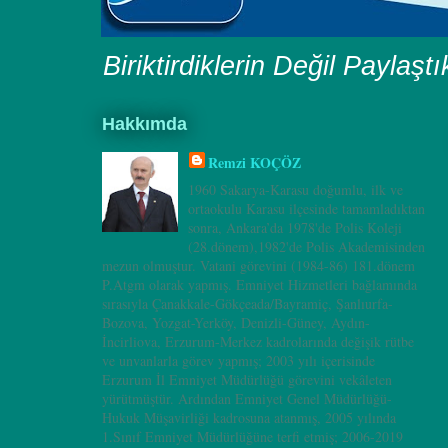
Biriktirdiklerin Değil Paylaşt
Hakkımda
Remzi KOÇÖZ
1960 Sakarya-Karasu doğumlu, ilk ve
ortaokulu Karasu ilçesinde tamamladıktan
sonra, Ankara’da 1978'de Polis Koleji
(28.dönem),1982'de Polis Akademisinden
mezun olmuştur. Vatani görevini (1984-86) 181.dönem
P.Atgm olarak yapmış. Emniyet Hizmetleri bağlamında
sırasıyla Çanakkale-Gökçeada/Bayramiç, Şanlıurfa-
Bozova, Yozgat-Yerköy, Denizli-Güney, Aydın-
İncirliova, Erzurum-Merkez kadrolarında değişik rütbe
ve unvanlarla görev yapmış; 2003 yılı içerisinde
Erzurum İl Emniyet Müdürlüğü görevini vekâleten
yürütmüştür. Ardından Emniyet Genel Müdürlüğü-
Hukuk Müşavirliği kadrosuna atanmış, 2005 yılında
1.Sınıf Emniyet Müdürlüğüne terfi etmiş; 2006-2019