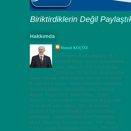
Biriktirdiklerin Değil Paylaşt
Hakkımda
Remzi KOÇÖZ
1960 Sakarya-Karasu doğumlu, ilk ve
ortaokulu Karasu ilçesinde tamamladıktan
sonra, Ankara’da 1978'de Polis Koleji
(28.dönem),1982'de Polis Akademisinden
mezun olmuştur. Vatani görevini (1984-86) 181.dönem
P.Atgm olarak yapmış. Emniyet Hizmetleri bağlamında
sırasıyla Çanakkale-Gökçeada/Bayramiç, Şanlıurfa-
Bozova, Yozgat-Yerköy, Denizli-Güney, Aydın-
İncirliova, Erzurum-Merkez kadrolarında değişik rütbe
ve unvanlarla görev yapmış; 2003 yılı içerisinde
Erzurum İl Emniyet Müdürlüğü görevini vekâleten
yürütmüştür. Ardından Emniyet Genel Müdürlüğü-
Hukuk Müşavirliği kadrosuna atanmış, 2005 yılında
1.Sınıf Emniyet Müdürlüğüne terfi etmiş; 2006-2019