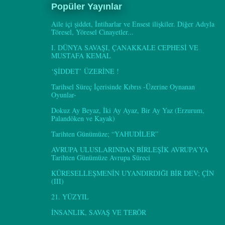
Popüler Yayınlar
Aile içi şiddet, İntiharlar ve Ensest ilişkiler. Diğer Adıyla
Töresel, Yöresel Cinayetler...
I. DÜNYA SAVAŞI, ÇANAKKALE CEPHESİ VE
MUSTAFA KEMAL
‘ŞİDDET’ ÜZERİNE !
Tarihsel Süreç İçerisinde Kıbrıs -Üzerine Oynanan
Oyunlar-
Dokuz Ay Beyaz, İki Ay Ayaz, Bir Ay Yaz (Erzurum,
Palandöken ve Kayak)
Tarihten Günümüze; “YAHUDİLER”
AVRUPA ULUSLARINDAN BİRLEŞİK AVRUPA’YA
Tarihten Günümüze Avrupa Süreci
KÜRESELLEŞMENİN UYANDIRDIĞI BİR DEV; ÇİN
(III)
21. YÜZYIL
İNSANLIK, SAVAŞ VE TERÖR